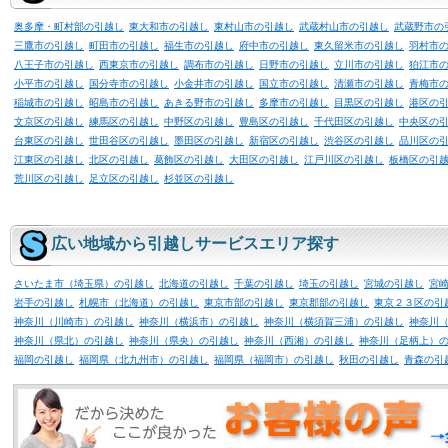
奥多摩・町村部の引越し
東大和市の引越し
東村山市の引越し
武蔵村山市の引越し
武蔵野市の
三鷹市の引越し
町田市の引越し
福生市の引越し
府中市の引越し
東久留米市の引越し
羽村市
八王子市の引越し
西東京市の引越し
調布市の引越し
日野市の引越し
立川市の引越し
狛江市
小平市の引越し
国分寺市の引越し
小金井市の引越し
国立市の引越し
清瀬市の引越し
青梅市
稲城市の引越し
昭島市の引越し
あきる野市の引越し
多摩市の引越し
目黒区の引越し
港区の
文京区の引越し
練馬区の引越し
中野区の引越し
豊島区の引越し
千代田区の引越し
中央区の
台東区の引越し
世田谷区の引越し
墨田区の引越し
新宿区の引越し
渋谷区の引越し
品川区の
江東区の引越し
北区の引越し
葛飾区の引越し
大田区の引越し
江戸川区の引越し
板橋区の引
荒川区の引越し
足立区の引越し
杉並区の引越し
広い地域から引越しサービスエリア探す
さいたま市（埼玉県）の引越し
北海道の引越し
千葉の引越し
埼玉の引越し
宮城の引越し
宮
岩手の引越し
札幌市（北海道）の引越し
東京市部の引越し
東京郡部の引越し
東京２３区の引
神奈川（川崎市）の引越し
神奈川（横浜市）の引越し
神奈川（横須賀三浦）の引越し
神奈川
神奈川（県北）の引越し
神奈川（県央）の引越し
神奈川（西湘）の引越し
神奈川（足柄上）
福岡の引越し
福岡県（北九州市）の引越し
福岡県（福岡市）の引越し
秋田の引越し
青森の引