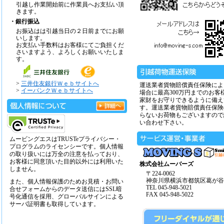
引越し作業開始前に作業員へお支払い頂
きます。
・銀行振込
お振込はは引越当日の２日前までにお願
いします。
お支払い手数料はお客様にてご負担くだ
さいますよう、よろしくお願いいたしま
す。
>
三井住友銀行Ｗｅｂサイトへ
運送業者貨物賠償責任保険によ
>
イーバンクＷｅｂサイトへ
場合に最高300万円までのお客
家財をお守りできるように備え
す。運送業者貨物賠償責任保険
らないお荷物もございますので
い合わせ下さい。
ムービングエスはTRUSTeプライバシー・
プログラムのライセンシーです。個人情報
の取り扱いには万全の注意を払っており、
お客様に同意頂いた目的以外には利用いた
株式会社ムーバーズ
しません。
〒224-0062
神奈川県横浜市都筑区葛が谷14
また、個人情報保護のためお見積・お問い
TEL 045-948-5021
合せフォームからのデータ送信にはSSL暗
FAX 045-948-5022
号化通信を採用、グローバルサインによる
サーバ証明書も取得しています。