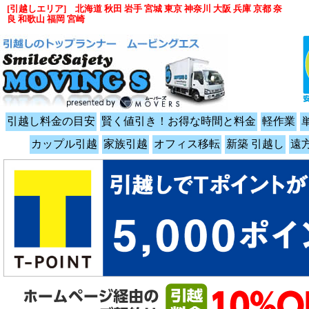
[引越しエリア] 北海道 秋田 岩手 宮城 東京 神奈川 大阪 兵庫 京都 奈
良 和歌山 福岡 宮崎
引越し料金の目安
賢く値引き！お得な時間と料金
軽作業
カップル引越
家族引越
オフィス移転
新築 引越し
遠