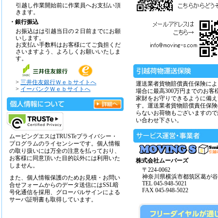
引越し作業開始前に作業員へお支払い頂
きます。
・銀行振込
お振込はは引越当日の２日前までにお願
いします。
お支払い手数料はお客様にてご負担くだ
さいますよう、よろしくお願いいたしま
す。
>
三井住友銀行Ｗｅｂサイトへ
運送業者貨物賠償責任保険によ
>
イーバンクＷｅｂサイトへ
場合に最高300万円までのお客
家財をお守りできるように備え
す。運送業者貨物賠償責任保険
らないお荷物もございますので
い合わせ下さい。
ムービングエスはTRUSTeプライバシー・
プログラムのライセンシーです。個人情報
の取り扱いには万全の注意を払っており、
お客様に同意頂いた目的以外には利用いた
株式会社ムーバーズ
しません。
〒224-0062
神奈川県横浜市都筑区葛が谷14
また、個人情報保護のためお見積・お問い
TEL 045-948-5021
合せフォームからのデータ送信にはSSL暗
FAX 045-948-5022
号化通信を採用、グローバルサインによる
サーバ証明書も取得しています。