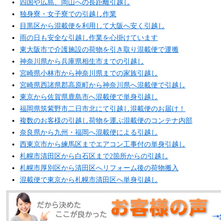
四国や広島、岡山への長距離引越し
独身寮・女子寮での引越し作業
目黒区から混載便を利用して大阪へ安く引越し
雨の日も安全な引越し作業を心掛けています
東大阪市で介護施設の荷物を引き取り混載便で運搬
神奈川県から兵庫県相生市までの引越し
宮崎県小林市から神奈川県までの家族引越し
宮崎県西諸県郡高原町から神奈川県へ混載便で引越し
東京から佐賀県鹿島市へ混載便で単身引越し
福岡県筑紫野市二日市北にて引越し混載便のお届け！
複数のお客様の引越し荷物を運ぶ混載便のコンテナ内部
奈良県から九州・福岡へ混載便による引越し
西東京市から練馬区までエアコン工事付の単身引越し
札幌市清田区から白石区まで2箇所からの引越し
札幌市厚別区から清田区へリフォーム後の荷物搬入
混載便で東京から札幌市清田区へ単身引越し