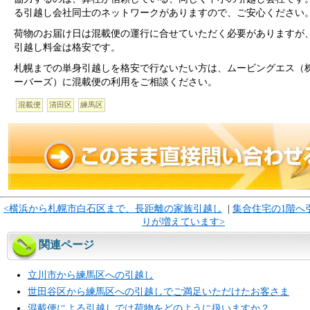
る引越し会社同士のネットワークがありますので、ご安心ください
荷物のお届け日は混載便の運行に合せていただく必要がありますが
引越し料金は格安です。
札幌までの単身引越しを格安で行ないたい方は、ムービングエス（
ーバーズ）に混載便の利用をご相談ください。
混載便
清田区
練馬区
<横浜から札幌市白石区まで、長距離の家族引越し
|
集合住宅の1階へ
りが増えています>
関連ページ
立川市から練馬区への引越し
世田谷区から練馬区への引越しでご満足いただけたお客さま
混載便による引越しでは荷物をどのように扱いますか？