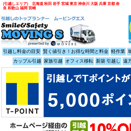
[引越しエリア] 北海道 秋田 岩手 宮城 東京 神奈川 大阪 兵庫 京都 奈
良 和歌山 福岡 宮崎
引越し料金の目安
賢く値引き！お得な時間と料金
軽作業
カップル引越
家族引越
オフィス移転
新築 引越し
遠