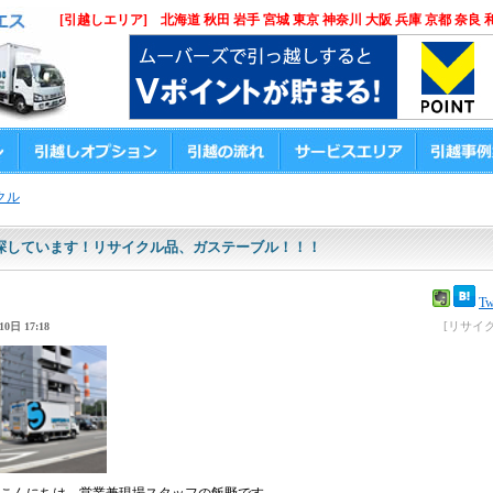
[引越しエリア] 北海道 秋田 岩手 宮城 東京 神奈川 大阪 兵庫 京都 奈良 
クル
探しています！リサイクル品、ガステーブル！！！
Tw
[リサイク
0日 17:18