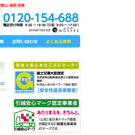
和歌山 福岡 宮崎
eet
ル]