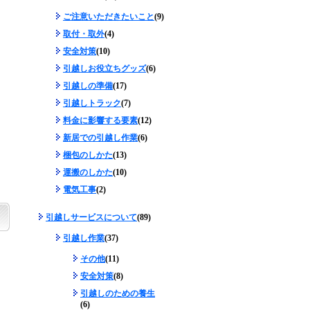
ご注意いただきたいこと
(9)
取付・取外
(4)
安全対策
(10)
引越しお役立ちグッズ
(6)
引越しの準備
(17)
引越しトラック
(7)
料金に影響する要素
(12)
新居での引越し作業
(6)
梱包のしかた
(13)
運搬のしかた
(10)
電気工事
(2)
引越しサービスについて
(89)
引越し作業
(37)
その他
(11)
安全対策
(8)
引越しのための養生
(6)