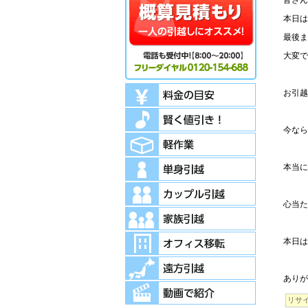
皆さん
本日は
最後ま
大変で
お引越
今なら
本当に
心当た
本日は
ありが
リサ