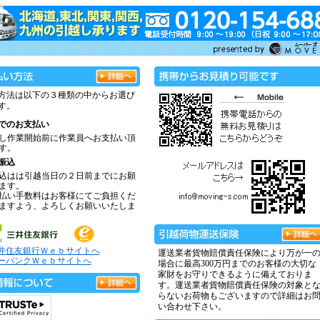
方法は以下の３種類の中からお選び
す。
でのお支払い
し作業開始前に作業員へお支払い頂
す。
振込
込はは引越当日の２日前までにお願
ます。
払い手数料はお客様にてご負担くだ
ますよう、よろしくお願いいたしま
井住友銀行Ｗｅｂサイトへ
運送業者貨物賠償責任保険により万が一
ーバンクＷｅｂサイトへ
場合に最高300万円までのお客様の大切な
家財をお守りできるように備えておりま
す。運送業者貨物賠償責任保険の対象と
らないお荷物もございますので詳細はお
い合わせ下さい。