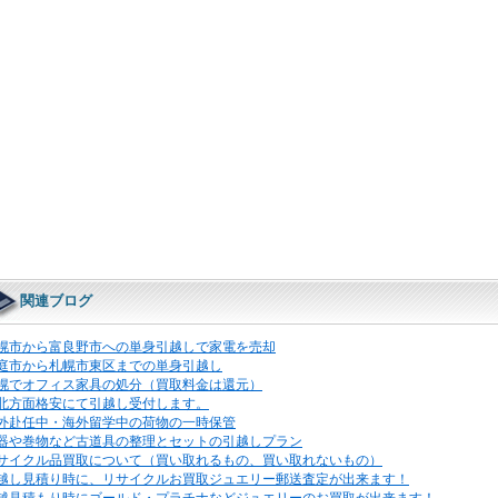
関連ブログ
幌市から富良野市への単身引越しで家電を売却
庭市から札幌市東区までの単身引越し
幌でオフィス家具の処分（買取料金は還元）
北方面格安にて引越し受付します。
外赴任中・海外留学中の荷物の一時保管
器や巻物など古道具の整理とセットの引越しプラン
サイクル品買取について（買い取れるもの、買い取れないもの）
越し見積り時に、リサイクルお買取ジュエリー郵送査定が出来ます！