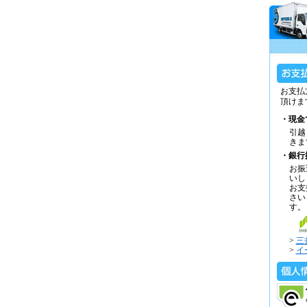
お支払
頂けま
・現金
引越
きま
・銀行
お振
いし
お支
さい
す。
>
三
>
イ