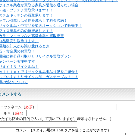
越見積もり時にゴールド・プラチナなどジュエリーのお買取が出来ます！
サイクル業者が買取る家具が階段を通らない場合
・銀・プラチナ買取承ります！！
ステムキッチンの買取承ります！
ップル引越しは荷物を減らして料金節約！
サイクル品・中古品を楽天オークションで販売中！
フィス家具のみの運搬承ります！
カラ・マイセンなど高級食器の買取査定
分品激安引取承ります。
電類を知人から譲り受けるとき
石・貴金属のお買取！
掃除に処分品引取りとリサイクル買取プラン
ャンペーン実施中です
ります！リサイクル品！
ｗｉｔｔｅｒでリサイクル品出品状況をご紹介！
しています！リサイクル品、ガステーブル！！！
庫の処分について
コメントする
ニックネーム（
必須
）
ール※（
必須
）
いたずら防止の目的で入力して頂いていますが、表示はされません。）
コメント (スタイル用のHTMLタグを使うことができます)