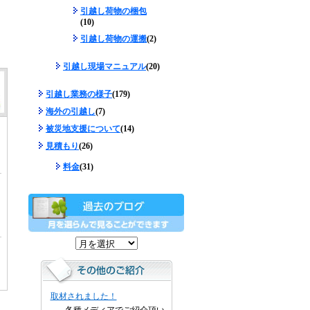
引越し荷物の梱包
(10)
引越し荷物の運搬
(2)
引越し現場マニュアル
(20)
引越し業務の様子
(179)
海外の引越し
(7)
被災地支援について
(14)
見積もり
(26)
料金
(31)
取材されました！