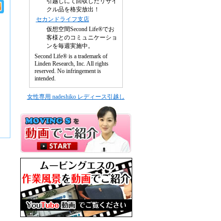
引越しにて回収したリサイ
クル品を格安放出！
セカンドライフ支店
仮想空間Second Life®でお
客様とのコミュニケーショ
ンを毎週実施中。
Second Life® is a trademark of
Linden Research, Inc. All rights
reserved. No infringement is
intended.
女性専用 nadeshiko レディース引越し