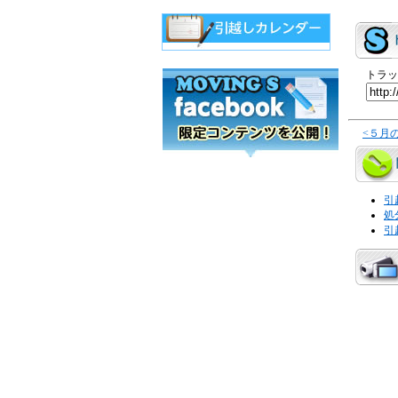
トラッ
<５月
引
処
引