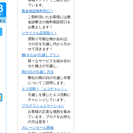
各種メディアでご紹介頂い
ています。
敷金相談無料窓口！
ご契約頂いたお客様には敷
金診断士の無料相談窓口を
お教えします！
リサイクル品買取り！
買取り可能な物があれば、
その分を引越し代から引か
せて頂きます！
極(きわみ)引越しプラン
様々なサービスを組み合わ
せた極上の引越し。
雨の日の引越し方法
弊社の雨の日の引越し作業
についてご説明します。
エコ活動！「エコチャレ！」
引越しを通じたエコ活動に
チャレンジしています。
の
ブログコミュニケーション
お客様の正直な感想を集め
ています。ブログをお持ち
な
の方は是非！
問
ガレージセール開催