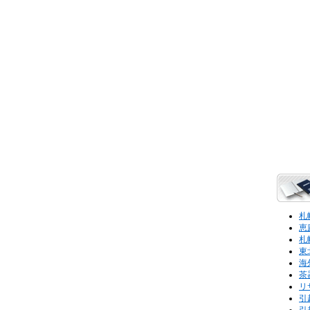
札
恵
札
東
海
茶
リ
引