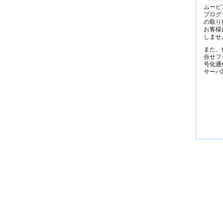
ムービ
プログ
の取り
お客様
しませ
また、
合せフ
号化通
サーバ