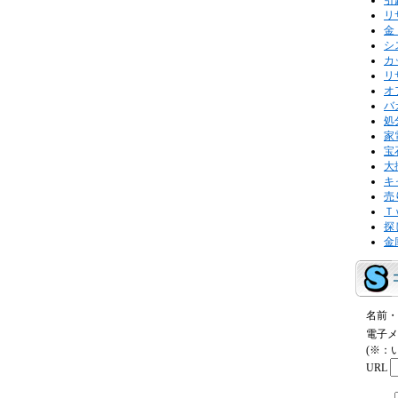
引
リ
金
シ
カ
リ
オ
バ
処
家
宝
大
キ
売
Ｔ
探
金
名前・
電子メ
(※：
URL