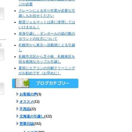
ジが必要
クレーンによる吊り作業が必要な引
越しもお任せください
耐震ジェルマットは床に使用しては
いけません！
単身引越し：ダンボールの箱の数の
カウントの仕方について
>
札幌市から東京へ混載便による引越
し
札幌市北区から苫小牧、札幌東区を
回る複雑なカップル引越し
夏前にエアコンの分解クリーニング
がお勧めです（お早めに）
お客様の声
(3)
オススメ
(12)
不用品
(22)
北海道の引越し
(122)
営業日誌
(332)