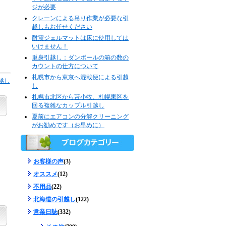
ジが必要
クレーンによる吊り作業が必要な引
越しもお任せください
耐震ジェルマットは床に使用しては
いけません！
単身引越し：ダンボールの箱の数の
カウントの仕方について
札幌市から東京へ混載便による引越
越し
し
札幌市北区から苫小牧、札幌東区を
回る複雑なカップル引越し
夏前にエアコンの分解クリーニング
がお勧めです（お早めに）
お客様の声
(3)
オススメ
(12)
不用品
(22)
北海道の引越し
(122)
営業日誌
(332)