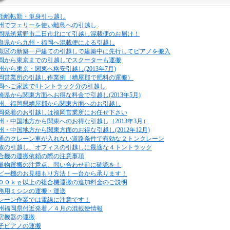
距離転勤・単身引っ越し
州でフェリーを使い離島への引越し
岡県筑紫野市二日市北にて引越し混載便のお届け！
良県から九州・福岡へ混載便による引越し
槻区の新築一戸建ての引越しで建築中に先行してピアノを搬入
岡から東京までの引越しでスクーターも運搬
州から東京・関東へ格安引越し(2013年7月)
岡営業所の引越し作業例（糟屋郡で肥料の運搬）
岡へご家族で4トントラック分の引越し
崎県から関東方面へお得な料金で引越し(2013年5月)
州、福岡県糟屋郡から関東方面へのお引越し
岡発着のお引越しは福岡営業所にお任せ下さい
州・中国地方から関東へのお得な引越し（2013年3月）
州・中国地方から関東方面のお得な引越し(2012年12月)
通のクレーン車が入れない道路条件で有効な２トンクレーン
族の引越し、オフィスの引越しに最適な４トントラック
合機の運搬依頼の際の注意事項
量物運搬の注意点。問い合わせ前に確認を！
ピー機のお見積もり方法！一台から承ります！
００ｋｇ以上の複合機運搬の追加料金のご説明
務用ミシンの運搬・運送
レーン作業では電線に注意です！
州福岡県付近発着／４月の混載便情報
房機器の運搬
子ピアノの運搬