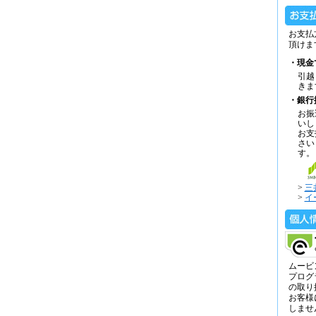
お支払
頂けま
・現金
引越
きま
・銀行
お振
いし
お支
さい
す。
>
三
>
イ
ムービ
プログ
の取り
お客様
しませ