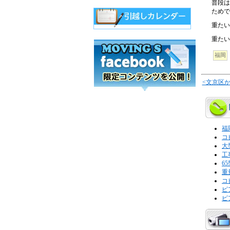
普段は
ためで
重たい
重たい
福岡
<文京区
福
コ
大
工
6
重
コ
ピ
ピ