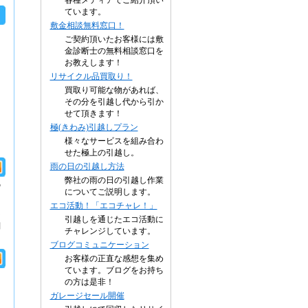
各種メディアでご紹介頂い
ています。
敷金相談無料窓口！
ご契約頂いたお客様には敷
金診断士の無料相談窓口を
お教えします！
リサイクル品買取り！
買取り可能な物があれば、
その分を引越し代から引か
せて頂きます！
極(きわみ)引越しプラン
様々なサービスを組み合わ
せた極上の引越し。
雨の日の引越し方法
弊社の雨の日の引越し作業
の
についてご説明します。
エコ活動！「エコチャレ！」
な
引越しを通じたエコ活動に
問
チャレンジしています。
ブログコミュニケーション
お客様の正直な感想を集め
ています。ブログをお持ち
の方は是非！
ガレージセール開催