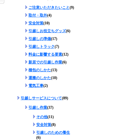
ご注意いただきたいこと
(9)
取付・取外
(4)
安全対策
(10)
引越しお役立ちグッズ
(6)
引越しの準備
(17)
引越しトラック
(7)
料金に影響する要素
(12)
新居での引越し作業
(6)
梱包のしかた
(13)
運搬のしかた
(10)
電気工事
(2)
引越しサービスについて
(89)
引越し作業
(37)
その他
(11)
安全対策
(8)
引越しのための養生
(6)