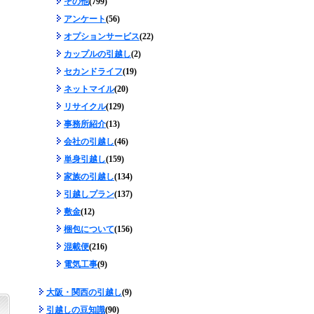
その他
(799)
アンケート
(56)
オプションサービス
(22)
カップルの引越し
(2)
セカンドライフ
(19)
ネットマイル
(20)
リサイクル
(129)
事務所紹介
(13)
会社の引越し
(46)
単身引越し
(159)
家族の引越し
(134)
引越しプラン
(137)
敷金
(12)
梱包について
(156)
混載便
(216)
電気工事
(9)
大阪・関西の引越し
(9)
引越しの豆知識
(90)