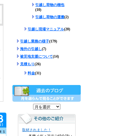
引越し荷物の梱包
(10)
引越し荷物の運搬
(2)
引越し現場マニュアル
(20)
引越し業務の様子
(179)
海外の引越し
(7)
被災地支援について
(14)
見積もり
(26)
料金
(31)
取材されました！