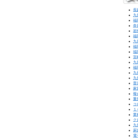
長
九
福
奈
岩
福
九
福
福
宮
九
福
九
九
普
家
複
重
コ
１
業
ク
九
厨
電