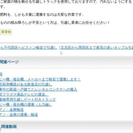
ご家庭の物を載せる引越しトラックを使用しておりますので、汚れないようにする
す。
肥料を、しかも大量に運搬するのは大変な作業です。
ものの積み降ろしが不安という方は、引越し業者にお任せください！
重量物
から千代田区へピストン輸送で引越し
|
文京区から墨田区まで家具の多いカップル引
>
関連ページ
岡
ピー機・複合機、メーカーまで格安で運搬します！
型厨房機器がある飲食店の引越し
事中の新築一戸建てとレンタルコンテナへの搬入
5型プラズマ液晶テレビの運送。
量物専用引越しゲート付きトラック
ピー機・複合機の運搬（人力編）
アノ・金庫輸送
アノ・金庫の運搬・輸送
関連動画