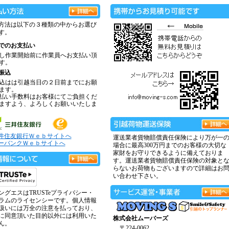
方法は以下の３種類の中からお選び
す。
でのお支払い
し作業開始前に作業員へお支払い頂
す。
振込
込はは引越当日の２日前までにお願
ます。
払い手数料はお客様にてご負担くだ
ますよう、よろしくお願いいたしま
井住友銀行Ｗｅｂサイトへ
運送業者貨物賠償責任保険により万が一
ーバンクＷｅｂサイトへ
場合に最高300万円までのお客様の大切な
家財をお守りできるように備えておりま
す。運送業者貨物賠償責任保険の対象と
らないお荷物もございますので詳細はお
い合わせ下さい。
ングエスはTRUSTeプライバシー・
ラムのライセンシーです。個人情報
扱いには万全の注意を払っており、
に同意頂いた目的以外には利用いた
株式会社ムーバーズ
ん。
〒224-0062