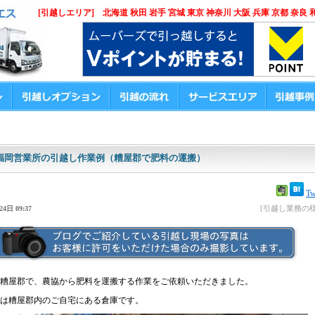
[引越しエリア] 北海道 秋田 岩手 宮城 東京 神奈川 大阪 兵庫 京都 奈良 
福岡営業所の引越し作業例（糟屋郡で肥料の運搬）
Tw
[引越し業務の様
4日 09:37
糟屋郡で、農協から肥料を運搬する作業をご依頼いただきました。
は糟屋郡内のご自宅にある倉庫です。