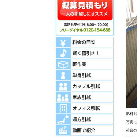
肥料1
写真に
荷台の