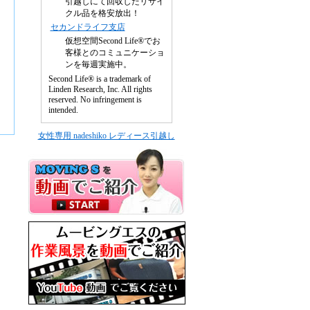
引越しにて回収したリサイ
クル品を格安放出！
セカンドライフ支店
仮想空間Second Life®でお
客様とのコミュニケーショ
ンを毎週実施中。
Second Life® is a trademark of
Linden Research, Inc. All rights
reserved. No infringement is
intended.
女性専用 nadeshiko レディース引越し