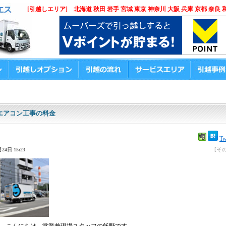
[引越しエリア] 北海道 秋田 岩手 宮城 東京 神奈川 大阪 兵庫 京都 奈良 
エアコン工事の料金
Tw
[そ
24日 15:23