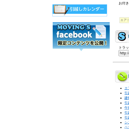
お付き
エア
トラッ
エ
引
建
引
午
引
引
シ
ベ