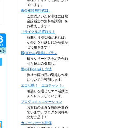
各種メディアでご紹介頂い
ています。
敷金相談無料窓口！
ご契約頂いたお客様には敷
金診断士の無料相談窓口を
お教えします！
リサイクル品買取り！
買取り可能な物があれば、
その分を引越し代から引か
せて頂きます！
極(きわみ)引越しプラン
様々なサービスを組み合わ
せた極上の引越し。
雨の日の引越し方法
弊社の雨の日の引越し作業
についてご説明します。
エコ活動！「エコチャレ！」
引越しを通じたエコ活動に
チャレンジしています。
ブログコミュニケーション
お客様の正直な感想を集め
ています。ブログをお持ち
の方は是非！
ガレージセール開催