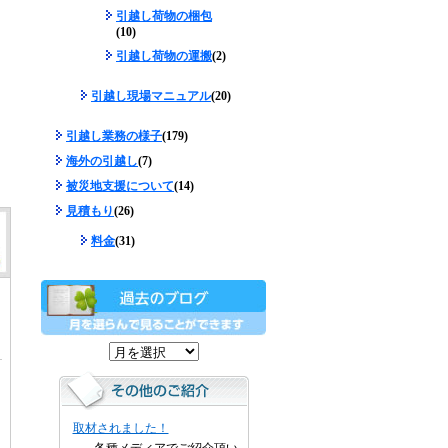
引越し荷物の梱包
(10)
引越し荷物の運搬
(2)
引越し現場マニュアル
(20)
引越し業務の様子
(179)
海外の引越し
(7)
被災地支援について
(14)
見積もり
(26)
料金
(31)
取材されました！