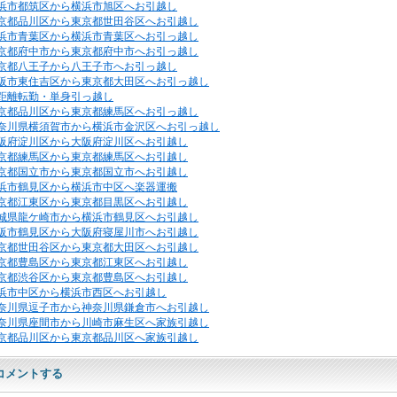
浜市都筑区から横浜市旭区へお引越し
京都品川区から東京都世田谷区へお引越し
浜市青葉区から横浜市青葉区へお引っ越し
京都府中市から東京都府中市へお引っ越し
京都八王子から八王子市へお引っ越し
阪市東住吉区から東京都大田区へお引っ越し
距離転勤・単身引っ越し
京都品川区から東京都練馬区へお引っ越し
奈川県横須賀市から横浜市金沢区へお引っ越し
阪府淀川区から大阪府淀川区へお引越し
京都練馬区から東京都練馬区へお引越し
京都国立市から東京都国立市へお引越し
浜市鶴見区から横浜市中区へ楽器運搬
京都江東区から東京都目黒区へお引越し
城県龍ケ崎市から横浜市鶴見区へお引越し
阪市鶴見区から大阪府寝屋川市へお引越し
京都世田谷区から東京都大田区へお引越し
京都豊島区から東京都江東区へお引越し
京都渋谷区から東京都豊島区へお引越し
浜市中区から横浜市西区へお引越し
奈川県逗子市から神奈川県鎌倉市へお引越し
奈川県座間市から川崎市麻生区へ家族引越し
京都品川区から東京都品川区へ家族引越し
コメントする