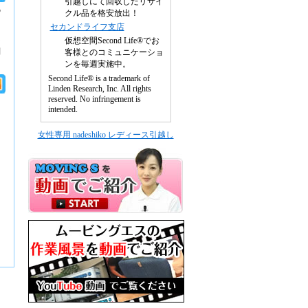
引越しにて回収したリサイ
の
クル品を格安放出！
セカンドライフ支店
仮想空間Second Life®でお
な
問
客様とのコミュニケーショ
ンを毎週実施中。
Second Life® is a trademark of
Linden Research, Inc. All rights
reserved. No infringement is
intended.
女性専用 nadeshiko レディース引越し