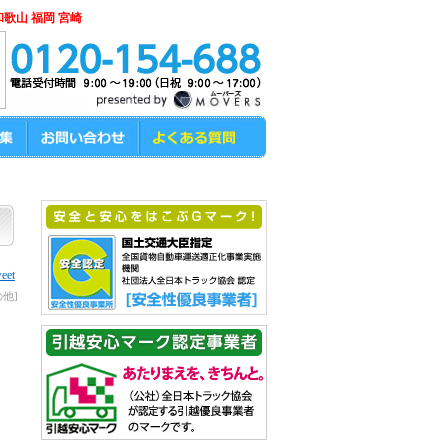
和歌山 福岡 宮崎
eet
の他]