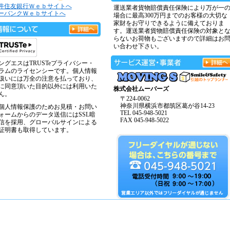
井住友銀行Ｗｅｂサイトへ
運送業者貨物賠償責任保険により万が一
ーバンクＷｅｂサイトへ
場合に最高300万円までのお客様の大切な
家財をお守りできるように備えておりま
す。運送業者貨物賠償責任保険の対象と
らないお荷物もございますので詳細はお
い合わせ下さい。
ングエスはTRUSTeプライバシー・
ラムのライセンシーです。個人情報
扱いには万全の注意を払っており、
に同意頂いた目的以外には利用いた
株式会社ムーバーズ
ん。
〒224-0062
神奈川県横浜市都筑区葛が谷14-23
個人情報保護のためお見積・お問い
TEL 045-948-5021
ォームからのデータ送信にはSSL暗
FAX 045-948-5022
信を採用、グローバルサインによる
証明書も取得しています。