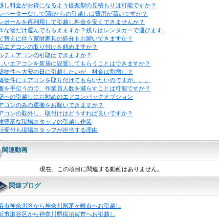
越し料金がお得になるよう提案型の見積もりは可能ですか？
レベーターなしで5階からの引越しは費用が高いですか？
ンボールを再利用して引越し料金を安くできませんか？
きな物だけ運んでもらえますか？残りはレンタカーで運びます。
て替えに伴う家財家具の処分もお願いできますか？
品エアコンの取り付けを頼めますか？
ルチエアコンの引取はできますか？
しいエアコンを新居に設置してもらうことはできますか？
築物件へ大安の日に引越したいが、料金は割増し？
築物件にエアコンを取り付けてもらいたいのですが。。。
搬を手伝うので、作業員人数を減らすことは可能ですか？
築への引越しにお勧めのエアコンパックオプション
アコンのみの運搬をお願いできますか？
アコンの取外し、取付けはどうすれば良いですか？
験豊富な現場スタッフの引越し作業
話受付も現場スタッフが担当する理由
関連動画
現在、この項目に関連する動画はありません。
関連ブログ
浜市神奈川区から神奈川県茅ヶ崎市へお引越し
浜市瀬谷区から神奈川県横須賀市へお引越し