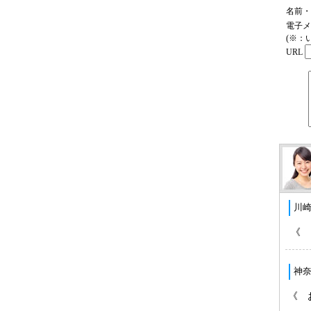
名前・
電子メ
(※：
URL