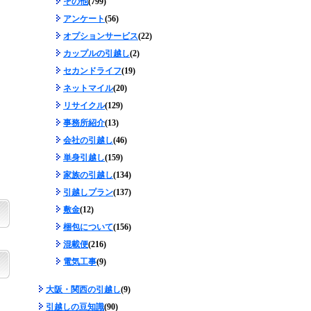
その他
(799)
アンケート
(56)
オプションサービス
(22)
カップルの引越し
(2)
セカンドライフ
(19)
ネットマイル
(20)
リサイクル
(129)
事務所紹介
(13)
会社の引越し
(46)
単身引越し
(159)
家族の引越し
(134)
引越しプラン
(137)
敷金
(12)
梱包について
(156)
混載便
(216)
電気工事
(9)
大阪・関西の引越し
(9)
引越しの豆知識
(90)