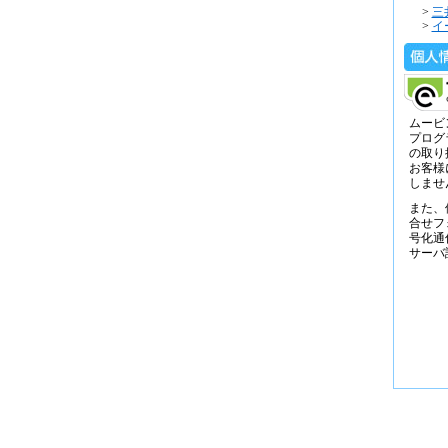
>
三
>
イ
ムービ
プログ
の取り
お客様
しませ
また、
合せフ
号化通
サーバ