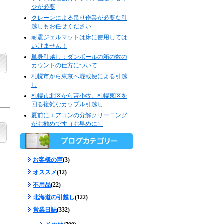
ジが必要
クレーンによる吊り作業が必要な引
越しもお任せください
耐震ジェルマットは床に使用しては
いけません！
単身引越し：ダンボールの箱の数の
カウントの仕方について
札幌市から東京へ混載便による引越
し
札幌市北区から苫小牧、札幌東区を
回る複雑なカップル引越し
夏前にエアコンの分解クリーニング
がお勧めです（お早めに）
お客様の声
(3)
オススメ
(12)
不用品
(22)
北海道の引越し
(122)
営業日誌
(332)