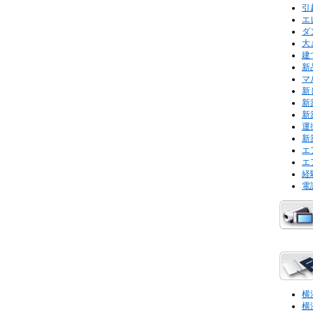
引
エ
ダ
大
建
新
マ
新
新
新
運
新
エ
エ
経
電
横
横