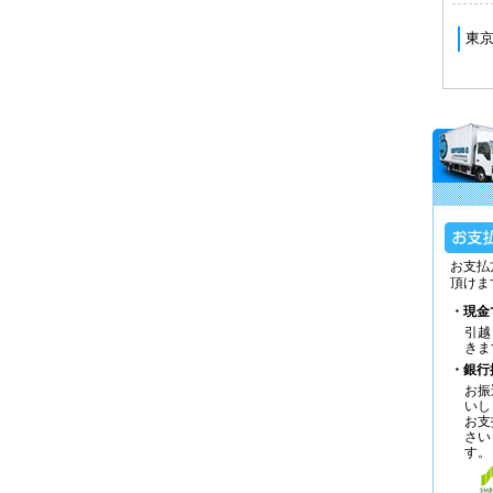
お支払
頂けま
・現金
引越
きま
・銀行
お振
いし
お支
さい
す。