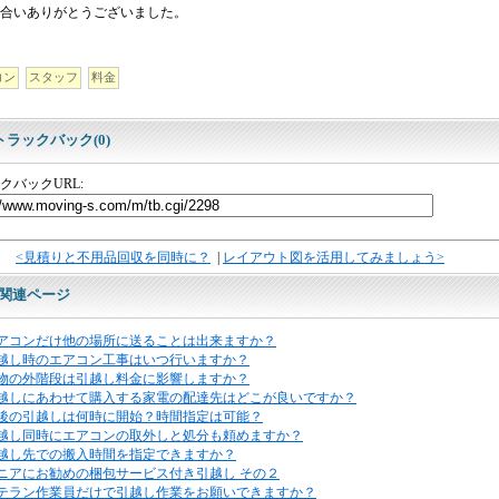
合いありがとうございました。
コン
スタッフ
料金
トラックバック(0)
クバックURL:
<見積りと不用品回収を同時に？
|
レイアウト図を活用してみましょう>
関連ページ
アコンだけ他の場所に送ることは出来ますか？
越し時のエアコン工事はいつ行いますか？
物の外階段は引越し料金に影響しますか？
越しにあわせて購入する家電の配達先はどこが良いですか？
後の引越しは何時に開始？時間指定は可能？
越し同時にエアコンの取外しと処分も頼めますか？
越し先での搬入時間を指定できますか？
ニアにお勧めの梱包サービス付き引越し その２
テラン作業員だけで引越し作業をお願いできますか？