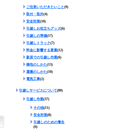
ご注意いただきたいこと
(9)
取付・取外
(4)
安全対策
(10)
引越しお役立ちグッズ
(6)
引越しの準備
(17)
引越しトラック
(7)
料金に影響する要素
(12)
新居での引越し作業
(6)
梱包のしかた
(13)
運搬のしかた
(10)
電気工事
(2)
引越しサービスについて
(89)
引越し作業
(37)
その他
(11)
安全対策
(8)
引越しのための養生
(6)