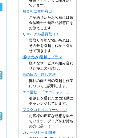
各種メディアでご紹介頂い
ています。
敷金相談無料窓口！
ご契約頂いたお客様には敷
金診断士の無料相談窓口を
お教えします！
リサイクル品買取り！
買取り可能な物があれば、
その分を引越し代から引か
せて頂きます！
極(きわみ)引越しプラン
様々なサービスを組み合わ
せた極上の引越し。
雨の日の引越し方法
弊社の雨の日の引越し作業
の
についてご説明します。
エコ活動！「エコチャレ！」
な
引越しを通じたエコ活動に
問
チャレンジしています。
ブログコミュニケーション
お客様の正直な感想を集め
ています。ブログをお持ち
の方は是非！
ガレージセール開催