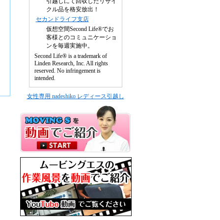
引越しにて回収したリサイ
クル品を格安放出！
セカンドライフ支店
仮想空間Second Life®でお
客様とのコミュニケーショ
ンを毎週実施中。
Second Life® is a trademark of
Linden Research, Inc. All rights
reserved. No infringement is
intended.
女性専用 nadeshiko レディース引越し