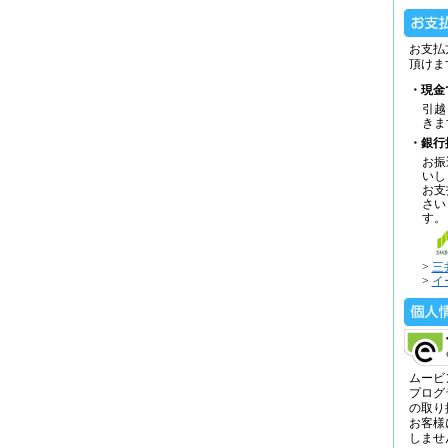
お支払
頂けま
・現金
引越
きま
・銀行
お振
いし
お支
さい
す。
>
三
>
イ
ムービ
プログ
の取り
お客様
しませ