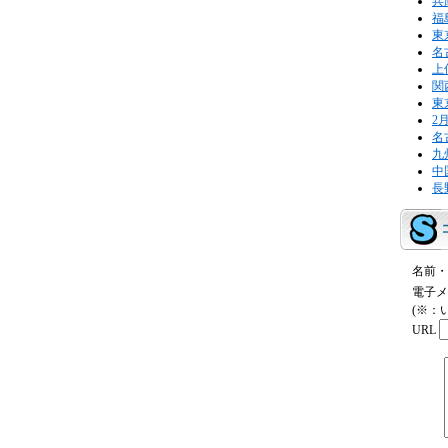
兵
福
東
名
上
関
東
2
名
九
中
長
名前・
電子メ
(※：
URL