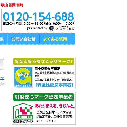
和歌山 福岡 宮崎
eet
載便]