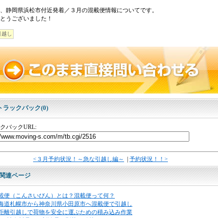
、静岡県浜松市付近発着／３月の混載便情報についてです。
とうございました！
引越し
トラックバック(0)
クバックURL:
<３月予約状況！～急な引越し編～
|
予約状況！！>
関連ページ
載便（こんさいびん）とは？混載便って何？
海道札幌市から神奈川県小田原市へ混載便で引越し
距離引越しで荷物を安全に運ぶための積み込み作業