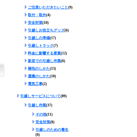
ご注意いただきたいこと
(9)
取付・取外
(4)
安全対策
(10)
引越しお役立ちグッズ
(6)
引越しの準備
(17)
引越しトラック
(7)
料金に影響する要素
(12)
新居での引越し作業
(6)
梱包のしかた
(13)
運搬のしかた
(10)
電気工事
(2)
引越しサービスについて
(89)
引越し作業
(37)
その他
(11)
安全対策
(8)
引越しのための養生
(6)