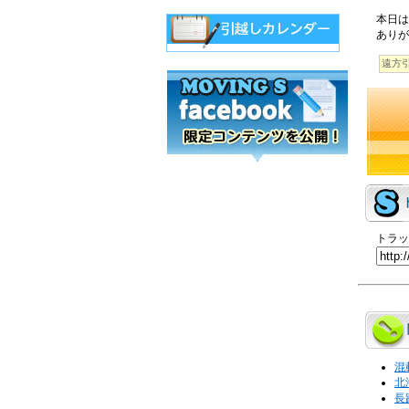
本日は
ありが
遠方
トラッ
混
北
長