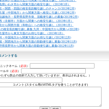
庫県神戸市灘区付近から関東への格安引越し（2013年3月）
島県いわき市から関東方面の格安引越し（2013年3月）
京～関西・四国の格安長距離引越しのチャンス(2013年2月)
古屋（中部地方）から関東方面へ格安に引越し(2013年2月)
信越地方・長野県長野市発、混載便引越しの募集(2013年2月)
西（京都市）方面から関東への格安引越し（2013年1月）
京から関西方面（和歌山）への格安引越し（2013年1月）
月の格安長距離引越し募集:九州・中国地方から関東へ(2013年)
古屋市から東京方面のお得な引越し（2013年1月）
州・中国地方から関東方面のお得な引越し(2012年12月)
国・関西地方から関東方面の割勘便引越し募集(2012年11月)
野県長野市から関東方面の割勘便引越し募集(2012年11月)
コメントする
ニックネーム（
必須
）
ール※（
必須
）
いたずら防止の目的で入力して頂いていますが、表示はされません。）
コメント (スタイル用のHTMLタグを使うことができます)