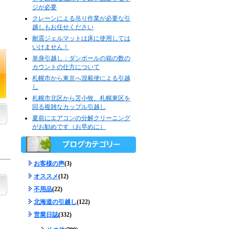
ジが必要
クレーンによる吊り作業が必要な引
越しもお任せください
耐震ジェルマットは床に使用しては
いけません！
単身引越し：ダンボールの箱の数の
カウントの仕方について
札幌市から東京へ混載便による引越
し
札幌市北区から苫小牧、札幌東区を
回る複雑なカップル引越し
夏前にエアコンの分解クリーニング
がお勧めです（お早めに）
お客様の声
(3)
オススメ
(12)
不用品
(22)
北海道の引越し
(122)
営業日誌
(332)