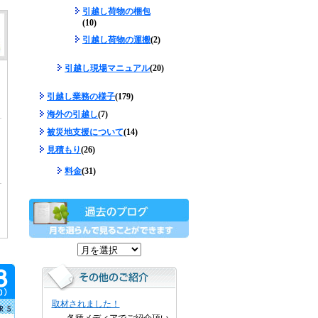
引越し荷物の梱包
(10)
引越し荷物の運搬
(2)
引越し現場マニュアル
(20)
引越し業務の様子
(179)
海外の引越し
(7)
被災地支援について
(14)
見積もり
(26)
料金
(31)
取材されました！