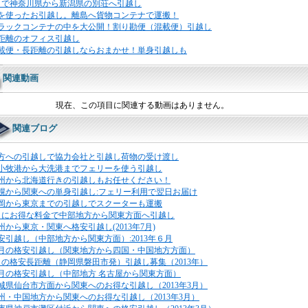
日で神奈川県から新潟県の別荘へ引越し
を使ったお引越し。離島へ貨物コンテナで運搬！
ラックコンテナの中を大公開！割り勘便（混載便）引越し
距離のオフィス引越し
載便・長距離の引越しならおまかせ！単身引越しも
関連動画
現在、この項目に関連する動画はありません。
関連ブログ
方への引越しで協力会社と引越し荷物の受け渡し
小牧港から大洗港までフェリーを使う引越し
州から北海道行きの引越しもお任せください！
幌から関東への単身引越し:フェリー利用で翌日お届け
岡から東京までの引越しでスクーターも運搬
月にお得な料金で中部地方から関東方面へ引越し
州から東京・関東へ格安引越し(2013年7月)
安引越し（中部地方から関東方面）:2013年６月
月の格安引越し（関東地方から四国・中国地方方面）
月の格安長距離（静岡県磐田市発）引越し募集（2013年）
月の格安引越し（中部地方 名古屋から関東方面）
城県仙台市方面から関東へのお得な引越し（2013年3月）
州・中国地方から関東へのお得な引越し（2013年3月）