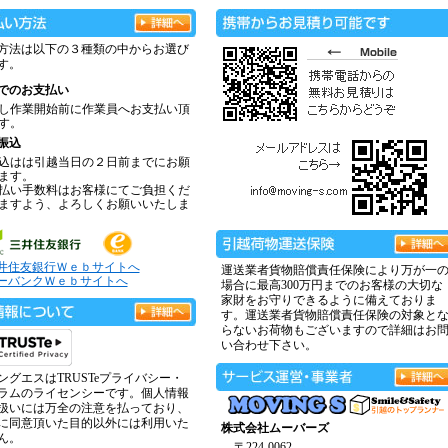
方法は以下の３種類の中からお選び
す。
でのお支払い
し作業開始前に作業員へお支払い頂
す。
振込
込はは引越当日の２日前までにお願
ます。
払い手数料はお客様にてご負担くだ
ますよう、よろしくお願いいたしま
井住友銀行Ｗｅｂサイトへ
運送業者貨物賠償責任保険により万が一
ーバンクＷｅｂサイトへ
場合に最高300万円までのお客様の大切な
家財をお守りできるように備えておりま
す。運送業者貨物賠償責任保険の対象と
らないお荷物もございますので詳細はお
い合わせ下さい。
ングエスはTRUSTeプライバシー・
ラムのライセンシーです。個人情報
扱いには万全の注意を払っており、
に同意頂いた目的以外には利用いた
株式会社ムーバーズ
ん。
〒224-0062