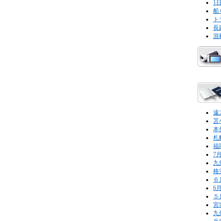
1
船
ト
長
混
遠
苫
本
札
福
7
九
格
６
6
５
宮
九