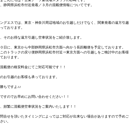
まこんにちは！営業チーフ兼現場スタッフの杉崎です。
、静岡県浜松市付近発着／３月の混載便情報についてです。
ングエスでは、東京・神奈川周辺地域のお引越しだけでなく、関東発着の遠方引越
っております。
、そのお得な遠方引越し空車状況をご紹介致します。
０日に、東京から中部静岡県浜松市方面へ向かう長距離便を予定しております。
このトラックの戻り便静岡県浜松市付近⇒東京方面への引越しをご検討中のお客様
ております。
混載便の格安料金にてご対応可能です！！
のお引越のお客様も承っております。
勝ちですよ♪♪
ですのでお早めにお問い合わせください！！
、頻繁に混載便空車状況をご案内いたします！！
問合せを頂いたタイミングによってはご対応が出来ない場合がありますので予めご
さい。