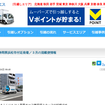
[引越しエリア] 北海道 秋田 岩手 宮城 東京 神奈川 大阪 兵庫 京都 奈良 
静岡県浜松市付近発着／３月の混載便情報
Tw
[混
6日 00:48