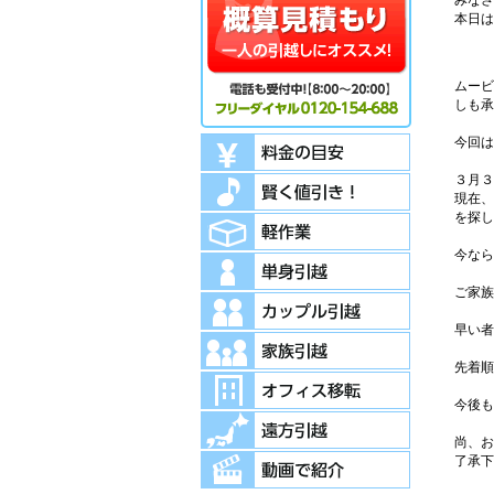
みなさ
本日は
ムービ
しも承
今回は
３月３
現在、
を探し
今なら
ご家族
早い者
先着順
今後も
尚、お
了承下