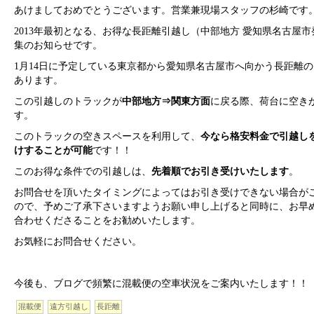
あけましておめでとうございます。営業兼現場スタッフの杉崎です
2013年最初となる、お得な長距離引越し（中部地方 愛知県名古屋
集のお知らせです。
1月14日に予定している東京都から愛知県名古屋市へ向かう長距離
あります。
この引越しのトラックが
中部地方⇒関東方面
に戻る際、荷台に空き
す。
このトラックの空きスペースを利用して、
今なら格安料金で引越し
けすることが可能
です！！
このお得な条件での引越しは、
先着順でお引き受けいたします
。
お問合せを頂いたタイミングによってはお引き受けできない場合が
ので、予めご了承下さいますようお願い申し上げると同時に、お早
合わせくださることをお勧めいたします。
お気軽にお問合せください。
今後も、ブログで頻繁に混載便の空車状況をご案内いたします！！
混載便
遠方引越し
長距離