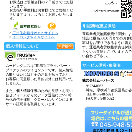
お振込はは引越当日の２日前までにお願
いします。
お支払い手数料はお客様にてご負担くだ
さいますよう、よろしくお願いいたしま
す。
>
三井住友銀行Ｗｅｂサイトへ
運送業者貨物賠償責任保険によ
>
イーバンクＷｅｂサイトへ
場合に最高300万円までのお客
家財をお守りできるように備え
す。運送業者貨物賠償責任保険
らないお荷物もございますので
い合わせ下さい。
ムービングエスはTRUSTeプライバシー・
プログラムのライセンシーです。個人情報
の取り扱いには万全の注意を払っており、
お客様に同意頂いた目的以外には利用いた
株式会社ムーバーズ
しません。
〒224-0062
神奈川県横浜市都筑区葛が谷14
また、個人情報保護のためお見積・お問い
TEL 045-948-5021
合せフォームからのデータ送信にはSSL暗
FAX 045-948-5022
号化通信を採用、グローバルサインによる
サーバ証明書も取得しています。