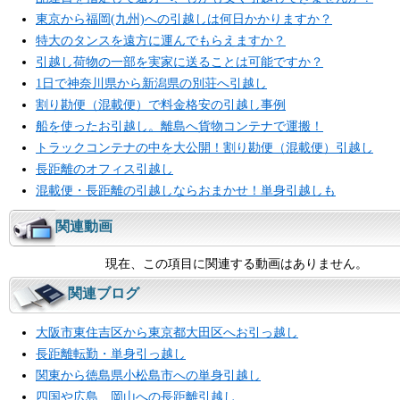
東京から福岡(九州)への引越しは何日かかりますか？
特大のタンスを遠方に運んでもらえますか？
引越し荷物の一部を実家に送ることは可能ですか？
1日で神奈川県から新潟県の別荘へ引越し
割り勘便（混載便）で料金格安の引越し事例
船を使ったお引越し。離島へ貨物コンテナで運搬！
トラックコンテナの中を大公開！割り勘便（混載便）引越し
長距離のオフィス引越し
混載便・長距離の引越しならおまかせ！単身引越しも
関連動画
現在、この項目に関連する動画はありません。
関連ブログ
大阪市東住吉区から東京都大田区へお引っ越し
長距離転勤・単身引っ越し
関東から徳島県小松島市への単身引越し
四国や広島、岡山への長距離引越し