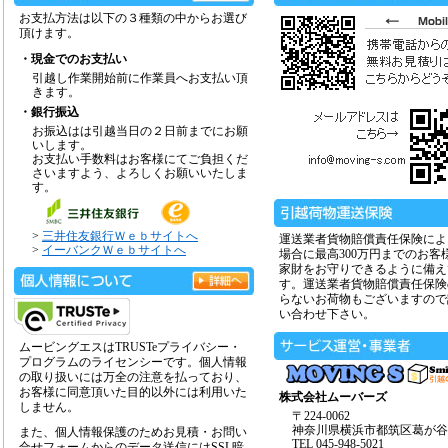
お支払方法は以下の３種類の中からお選び
頂けます。
・現金でのお支払い
引越し作業開始前に作業員へお支払い頂
きます。
・銀行振込
お振込はは引越当日の２日前までにお願
いします。
お支払い手数料はお客様にてご負担くだ
さいますよう、よろしくお願いいたしま
す。
>
三井住友銀行Ｗｅｂサイトへ
運送業者貨物賠償責任保険によ
>
イーバンクＷｅｂサイトへ
場合に最高300万円までのお客
家財をお守りできるように備え
す。運送業者貨物賠償責任保険
らないお荷物もございますので
い合わせ下さい。
ムービングエスはTRUSTeプライバシー・
プログラムのライセンシーです。個人情報
の取り扱いには万全の注意を払っており、
お客様に同意頂いた目的以外には利用いた
株式会社ムーバーズ
しません。
〒224-0062
神奈川県横浜市都筑区葛が谷14
また、個人情報保護のためお見積・お問い
TEL 045-948-5021
合せフォームからのデータ送信にはSSL暗