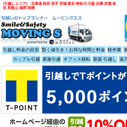
[引越しエリア] 北海道 秋田 岩手 宮城 東京 神奈川 大阪 兵庫 京都 奈
良 和歌山 福岡 宮崎
引越し料金の目安
賢く値引き！お得な時間と料金
軽作業
カップル引越
家族引越
オフィス移転
新築 引越し
遠