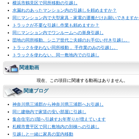
横浜市鶴見区で同所移動の引越し
水漏れのあったマンション内の引越しを頼めますか？
同じマンション内で大型家具・家電の運搬だけお願いできますか
トラックが不要な引越し作業も頼めますか？
同じマンション内でワンルームへの単身引越し
団地の同所移動。シニア世代ご夫婦のお手伝い付き引越し。
トラックを使わない同所移動 。手作業のみの引越し。
トラックを使わない、同一敷地内での引越し
関連動画
現在、この項目に関連する動画はありません。
関連ブログ
神奈川県三浦郡から神奈川県三浦郡へお引越し
同じ建物内で家賃の安い部屋に引越し
集合住宅の1階へ引越すお年寄りが増えています
札幌市豊平区で同じ敷地内の別棟への引越し
引越しと一緒に家具の室内移動