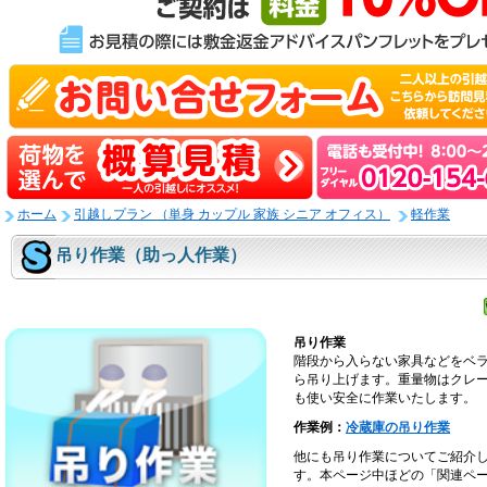
ホーム
引越しプラン （単身 カップル 家族 シニア オフィス）
軽作業
吊り作業（助っ人作業）
吊り作業
階段から入らない家具などをベ
ら吊り上げます。重量物はクレ
も使い安全に作業いたします。
作業例：
冷蔵庫の吊り作業
他にも吊り作業についてご紹介
す。本ページ中ほどの「関連ペ