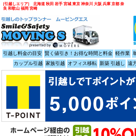
[引越しエリア] 北海道 秋田 岩手 宮城 東京 神奈川 大阪 兵庫 京都 奈
良 和歌山 福岡 宮崎
引越し料金の目安
賢く値引き！お得な時間と料金
軽作業
カップル引越
家族引越
オフィス移転
新築 引越し
遠