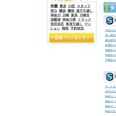
作業
東京
23区
スタッフ
保
安心
横浜
梱包
遠方引越し
神奈川
川崎
家具
川崎市
混載便
神奈川県
トラック
世田谷区
単身引越し
マン
ション
階段
予約状況
中区の引
茅ヶ崎市
横須賀市
多摩区の
港南区の
青葉区の
戸塚区の
さいたま
岩手の引
神奈川（
神奈川（
神奈川（
秋田の引