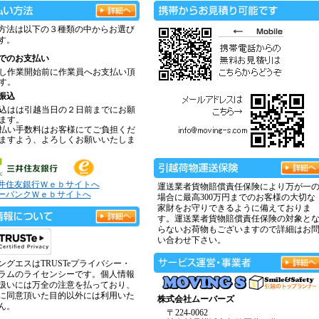
方法は以下の３種類の中からお選び
す。
でのお支払い
し作業開始前に作業員へお支払い頂
す。
振込
込はは引越当日の２日前までにお願
ます。
払い手数料はお客様にてご負担くだ
ますよう、よろしくお願いいたしま
井住友銀行Ｗｅｂサイトへ
運送業者貨物賠償責任保険により万が一
ーバンクＷｅｂサイトへ
場合に最高300万円までのお客様の大切な
家財をお守りできるように備えておりま
す。運送業者貨物賠償責任保険の対象と
らないお荷物もございますので詳細はお
い合わせ下さい。
ングエスはTRUSTeプライバシー・
ラムのライセンシーです。個人情報
扱いには万全の注意を払っており、
に同意頂いた目的以外には利用いた
株式会社ムーバーズ
ん。
〒224-0062