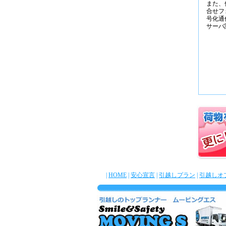
また、
合せフ
号化通
サーバ
|
HOME
|
安心宣言
|
引越しプラン
|
引越しオ