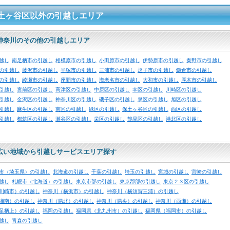
土ヶ谷区以外の引越しエリア
神奈川のその他の引越しエリア
越し
南足柄市の引越し
相模原市の引越し
小田原市の引越し
伊勢原市の引越し
秦野市の引越し
の引越し
藤沢市の引越し
平塚市の引越し
三浦市の引越し
逗子市の引越し
鎌倉市の引越し
の引越し
綾瀬市の引越し
座間市の引越し
海老名市の引越し
大和市の引越し
厚木市の引越し
引越し
宮前区の引越し
高津区の引越し
中原区の引越し
幸区の引越し
川崎区の引越し
引越し
金沢区の引越し
神奈川区の引越し
磯子区の引越し
泉区の引越し
旭区の引越し
引越し
麻生区の引越し
南区の引越し
緑区の引越し
保土ヶ谷区の引越し
西区の引越し
引越し
都筑区の引越し
瀬谷区の引越し
栄区の引越し
鶴見区の引越し
港北区の引越し
広い地域から引越しサービスエリア探す
市（埼玉県）の引越し
北海道の引越し
千葉の引越し
埼玉の引越し
宮城の引越し
宮崎の引越し
越し
札幌市（北海道）の引越し
東京市部の引越し
東京郡部の引越し
東京２３区の引越し
川崎市）の引越し
神奈川（横浜市）の引越し
神奈川（横須賀三浦）の引越し
湘南）の引越し
神奈川（県北）の引越し
神奈川（県央）の引越し
神奈川（西湘）の引越し
足柄上）の引越し
福岡の引越し
福岡県（北九州市）の引越し
福岡県（福岡市）の引越し
越し
青森の引越し