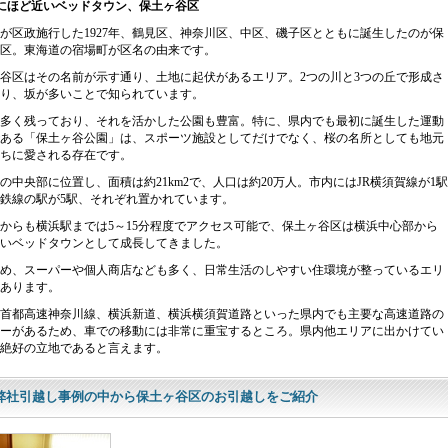
にほど近いベッドタウン、保土ヶ谷区
が区政施行した1927年、鶴見区、神奈川区、中区、磯子区とともに誕生したのが保
区。東海道の宿場町が区名の由来です。
谷区はその名前が示す通り、土地に起伏があるエリア。2つの川と3つの丘で形成さ
り、坂が多いことで知られています。
多く残っており、それを活かした公園も豊富。特に、県内でも最初に誕生した運動
ある「保土ヶ谷公園」は、スポーツ施設としてだけでなく、桜の名所としても地元
ちに愛される存在です。
の中央部に位置し、面積は約21km2で、人口は約20万人。市内にはJR横須賀線が1駅
鉄線の駅が5駅、それぞれ置かれています。
からも横浜駅までは5～15分程度でアクセス可能で、保土ヶ谷区は横浜中心部から
いベッドタウンとして成長してきました。
め、スーパーや個人商店なども多く、日常生活のしやすい住環境が整っているエリ
あります。
首都高速神奈川線、横浜新道、横浜横須賀道路といった県内でも主要な高速道路の
ーがあるため、車での移動には非常に重宝するところ。県内他エリアに出かけてい
絶好の立地であると言えます。
弊社引越し事例の中から保土ヶ谷区のお引越しをご紹介