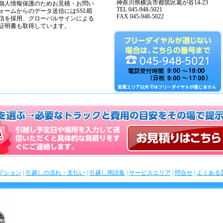
神奈川県横浜市都筑区葛が谷14-23
個人情報保護のためお見積・お問い
TEL 045-948-5021
ォームからのデータ送信にはSSL暗
FAX 045-948-5022
信を採用、グローバルサインによる
証明書も取得しています。
プション
|
引越しの流れ・支払い
|
引越し用語集
|
サービスエリア
|
問合せ
|
よくある