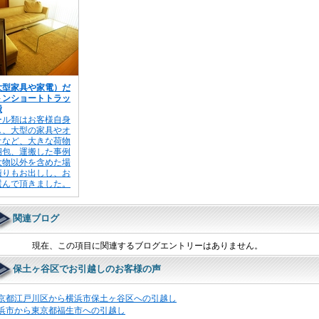
大型家具や家電）だ
トンショートトラッ
搬
ール類はお客様自身
し、大型の家具やオ
オなど、大きな荷物
梱包、運搬した事例
大物以外を含めた場
積りもお出しし、お
選んで頂きました。
関連ブログ
現在、この項目に関連するブログエントリーはありません。
保土ヶ谷区でお引越しのお客様の声
京都江戸川区から横浜市保土ヶ谷区への引越し
浜市から東京都福生市への引越し