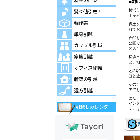
■横浜
横浜市
土ヶ谷
保土ヶ
れてお
自然も
公園で
の人た
横浜市
と、相
どの駅
ほど近
そのた
アでも
また、
インタ
くには