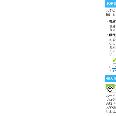
お支払
頂けま
・現金
引越
きま
・銀行
お振
いし
お支
さい
す。
>
三
>
イ
ムービ
プログ
の取り
お客様
しませ