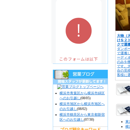
大物（
けを２
クで運
ダンボ
で運搬
ーディ
のみを
です。
合の見
客様に
横浜市青葉区から横浜市緑区
へのお引越し
(08/05)
横浜市旭区から横浜市旭区へ
のお引越し
(08/02)
横浜市鶴見区から東京都新宿
区へのお引越し
(07/30)
東
横
ブログ頻出キーワード