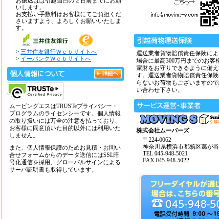
お振込はは引越当日の２日前までにお願
いします。
お支払い手数料はお客様にてご負担くだ
さいますよう、よろしくお願いいたしま
す。
>
三井住友銀行Ｗｅｂサイトへ
運送業者貨物賠償責任保険によ
>
イーバンクＷｅｂサイトへ
場合に最高300万円までのお客
家財をお守りできるように備え
す。運送業者貨物賠償責任保険
らないお荷物もございますので
い合わせ下さい。
ムービングエスはTRUSTeプライバシー・
プログラムのライセンシーです。個人情報
の取り扱いには万全の注意を払っており、
お客様に同意頂いた目的以外には利用いた
株式会社ムーバーズ
しません。
〒224-0062
神奈川県横浜市都筑区葛が谷14
また、個人情報保護のためお見積・お問い
TEL 045-948-5021
合せフォームからのデータ送信にはSSL暗
FAX 045-948-5022
号化通信を採用、グローバルサインによる
サーバ証明書も取得しています。