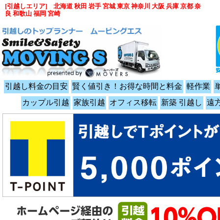
[引越しエリア] 北海道 秋田 岩手 宮城 東京 神奈川 大阪 兵庫 京都 奈
良 和歌山 福岡 宮崎
引越し料金の目安
賢く値引き！お得な時間と料金
軽作業
カップル引越
家族引越
オフィス移転
新築 引越し
遠