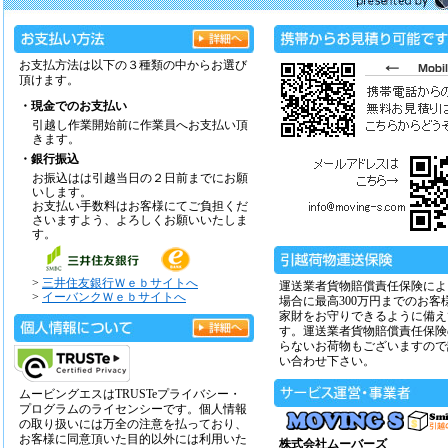
お支払方法は以下の３種類の中からお選び
頂けます。
・現金でのお支払い
引越し作業開始前に作業員へお支払い頂
きます。
・銀行振込
お振込はは引越当日の２日前までにお願
いします。
お支払い手数料はお客様にてご負担くだ
さいますよう、よろしくお願いいたしま
す。
>
三井住友銀行Ｗｅｂサイトへ
運送業者貨物賠償責任保険によ
>
イーバンクＷｅｂサイトへ
場合に最高300万円までのお客
家財をお守りできるように備え
す。運送業者貨物賠償責任保険
らないお荷物もございますので
い合わせ下さい。
ムービングエスはTRUSTeプライバシー・
プログラムのライセンシーです。個人情報
の取り扱いには万全の注意を払っており、
お客様に同意頂いた目的以外には利用いた
株式会社ムーバーズ