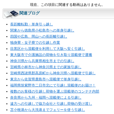
現在、この項目に関連する動画はありません。
関連ブログ
長距離転勤・単身引っ越し
関東から徳島県小松島市への単身引越し
四国や広島、岡山への長距離引越し
独身寮・女子寮での引越し作業
目黒区から混載便を利用して大阪へ安く引越し
東大阪市で介護施設の荷物を引き取り混載便で運搬
神奈川県から兵庫県相生市までの引越し
宮崎県小林市から神奈川県までの家族引越し
宮崎県西諸県郡高原町から神奈川県へ混載便で引越し
東京から佐賀県鹿島市へ混載便で単身引越し
福岡県筑紫野市二日市北にて引越し混載便のお届け！
複数のお客様の引越し荷物を運ぶ混載便のコンテナ内部
奈良県から九州・福岡へ混載便による引越し
遠方への引越しで協力会社と引越し荷物の受け渡し
苫小牧港から大洗港までフェリーを使う引越し