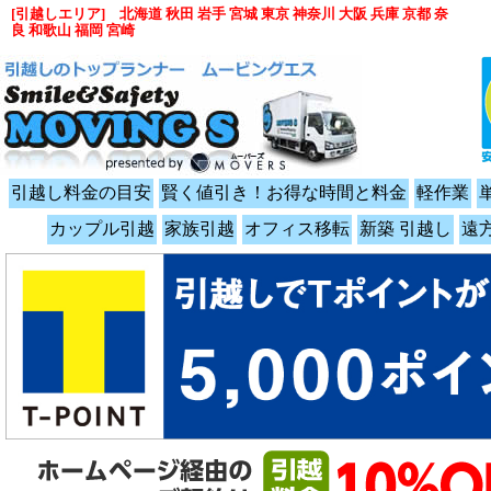
[引越しエリア] 北海道 秋田 岩手 宮城 東京 神奈川 大阪 兵庫 京都 奈
良 和歌山 福岡 宮崎
引越し料金の目安
賢く値引き！お得な時間と料金
軽作業
カップル引越
家族引越
オフィス移転
新築 引越し
遠