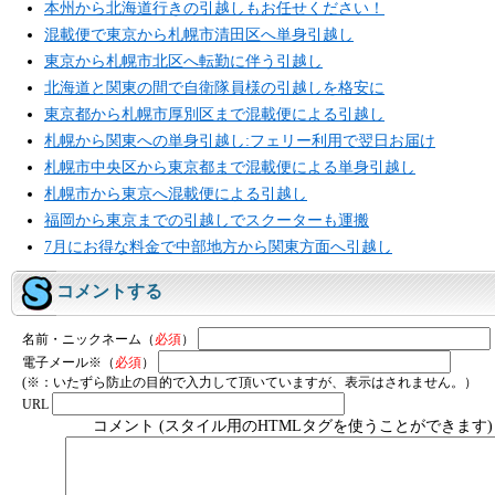
本州から北海道行きの引越しもお任せください！
混載便で東京から札幌市清田区へ単身引越し
東京から札幌市北区へ転勤に伴う引越し
北海道と関東の間で自衛隊員様の引越しを格安に
東京都から札幌市厚別区まで混載便による引越し
札幌から関東への単身引越し:フェリー利用で翌日お届け
札幌市中央区から東京都まで混載便による単身引越し
札幌市から東京へ混載便による引越し
福岡から東京までの引越しでスクーターも運搬
7月にお得な料金で中部地方から関東方面へ引越し
コメントする
名前・ニックネーム（
必須
）
電子メール※（
必須
）
(※：いたずら防止の目的で入力して頂いていますが、表示はされません。）
URL
コメント (スタイル用のHTMLタグを使うことができます)