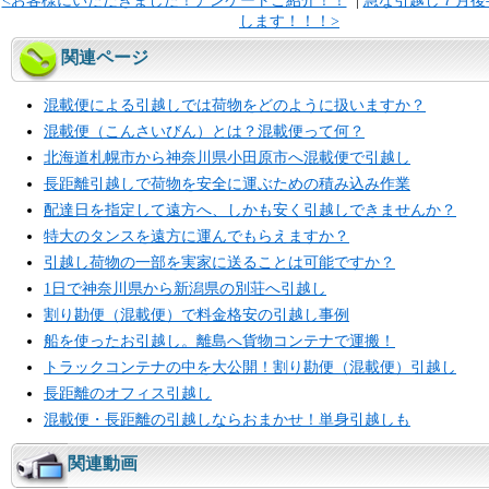
<お客様にいただきました！アンケートご紹介！！
|
急な引越し７月後
します！！！>
関連ページ
混載便による引越しでは荷物をどのように扱いますか？
混載便（こんさいびん）とは？混載便って何？
北海道札幌市から神奈川県小田原市へ混載便で引越し
長距離引越しで荷物を安全に運ぶための積み込み作業
配達日を指定して遠方へ、しかも安く引越しできませんか？
特大のタンスを遠方に運んでもらえますか？
引越し荷物の一部を実家に送ることは可能ですか？
1日で神奈川県から新潟県の別荘へ引越し
割り勘便（混載便）で料金格安の引越し事例
船を使ったお引越し。離島へ貨物コンテナで運搬！
トラックコンテナの中を大公開！割り勘便（混載便）引越し
長距離のオフィス引越し
混載便・長距離の引越しならおまかせ！単身引越しも
関連動画