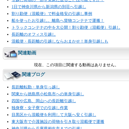
1日で神奈川県から新潟県の別荘へ引越し
割り勘便（混載便）で料金格安の引越し事例
船を使ったお引越し。離島へ貨物コンテナで運搬！
トラックコンテナの中を大公開！割り勘便（混載便）引越し
長距離のオフィス引越し
混載便・長距離の引越しならおまかせ！単身引越しも
関連動画
現在、この項目に関連する動画はありません。
関連ブログ
長距離転勤・単身引っ越し
関東から徳島県小松島市への単身引越し
四国や広島、岡山への長距離引越し
独身寮・女子寮での引越し作業
目黒区から混載便を利用して大阪へ安く引越し
東大阪市で介護施設の荷物を引き取り混載便で運搬
神奈川県から兵庫県相生市までの引越し