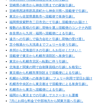
宮崎県小林市から神奈川県までの家族引越し
宮崎県西諸県郡高原町から神奈川県へ混載便で引越し
東京から佐賀県鹿島市へ混載便で単身引越し
福岡県筑紫野市二日市北にて引越し混載便のお届け！
複数のお客様の引越し荷物を運ぶ混載便のコンテナ内部
奈良県から九州・福岡へ混載便による引越し
遠方への引越しで協力会社と引越し荷物の受け渡し
苫小牧港から大洗港までフェリーを使う引越し
本州から北海道行きの引越しもお任せください！
混載便で東京から札幌市清田区へ単身引越し
東京から札幌市北区へ転勤に伴う引越し
北海道と関東の間で自衛隊員様の引越しを格安に
東京都から札幌市厚別区まで混載便による引越し
札幌から関東への単身引越し:フェリー利用で翌日お届け
札幌市中央区から東京都まで混載便による単身引越し
札幌市から東京へ混載便による引越し
福岡から東京までの引越しでスクーターも運搬
7月にお得な料金で中部地方から関東方面へ引越し