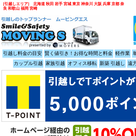
[引越しエリア] 北海道 秋田 岩手 宮城 東京 神奈川 大阪 兵庫 京都 奈
良 和歌山 福岡 宮崎
引越し料金の目安
賢く値引き！お得な時間と料金
軽作業
カップル引越
家族引越
オフィス移転
新築 引越し
遠