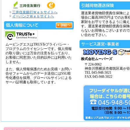
>
三井住友銀行Ｗｅｂサイトへ
運送業者貨物賠償責任保険によ
>
イーバンクＷｅｂサイトへ
場合に最高300万円までのお客
家財をお守りできるように備え
す。運送業者貨物賠償責任保険
らないお荷物もございますので
い合わせ下さい。
ムービングエスはTRUSTeプライバシー・
プログラムのライセンシーです。個人情報
の取り扱いには万全の注意を払っており、
お客様に同意頂いた目的以外には利用いた
株式会社ムーバーズ
しません。
〒224-0062
神奈川県横浜市都筑区葛が谷14
また、個人情報保護のためお見積・お問い
TEL 045-948-5021
合せフォームからのデータ送信にはSSL暗
FAX 045-948-5022
号化通信を採用、グローバルサインによる
サーバ証明書も取得しています。