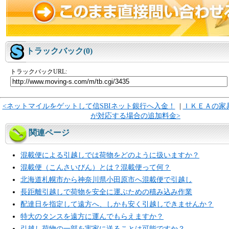
トラックバック(0)
トラックバックURL:
<ネットマイルをゲットして信SBIネット銀行へ入金！
|
ＩＫＥＡの家
が対応する場合の追加料金>
関連ページ
混載便による引越しでは荷物をどのように扱いますか？
混載便（こんさいびん）とは？混載便って何？
北海道札幌市から神奈川県小田原市へ混載便で引越し
長距離引越しで荷物を安全に運ぶための積み込み作業
配達日を指定して遠方へ、しかも安く引越しできませんか？
特大のタンスを遠方に運んでもらえますか？
引越し荷物の一部を実家に送ることは可能ですか？