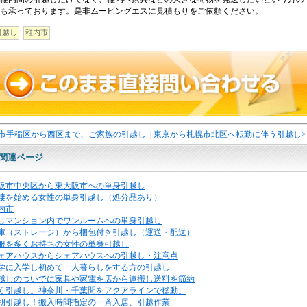
も承っております。是非ムービングエスに見積もりをご依頼ください。
引越し
稚内市
幌市手稲区から西区まで、ご家族の引越し
|
東京から札幌市北区へ転勤に伴う引越し>
関連ページ
阪市中央区から東大阪市への単身引越し
棲を始める女性の単身引越し（処分品あり）
内市
じマンション内でワンルームへの単身引越し
庫（ストレージ）から梱包付き引越し（運送・配送）
服を多くお持ちの女性の単身引越し
ェアハウスからシェアハウスへの引越し・注意点
学に入学し初めて一人暮らしをする方の引越し
越しのついでに家具や家電を店から運搬し送料を節約
く引越し。神奈川・千葉間をアクアラインで移動。
朝引越し！搬入時間指定の一斉入居、引越作業