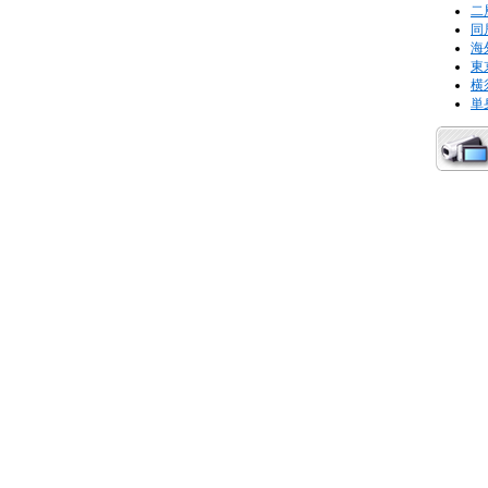
二
同
海
東
横
単