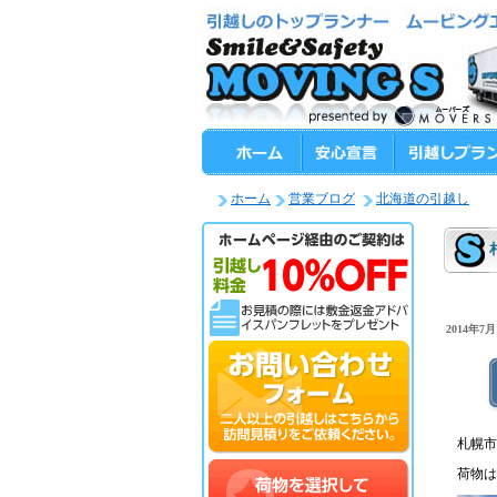
ホーム
営業ブログ
北海道の引越し
2014年7月1
札幌市
荷物は