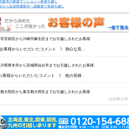
大阪市の新築マンションへ単身引越し
京から佐賀県鹿島市へ混載便で単身引越し