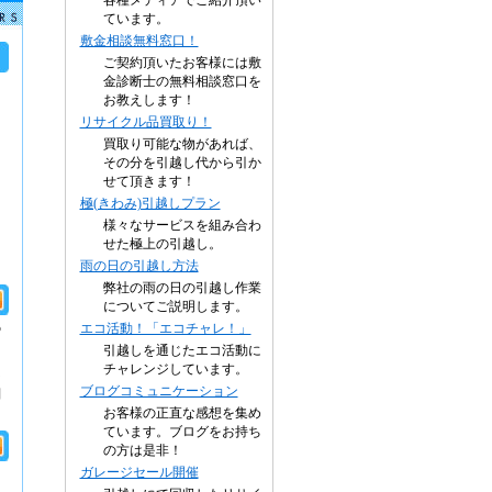
各種メディアでご紹介頂い
ています。
敷金相談無料窓口！
ご契約頂いたお客様には敷
金診断士の無料相談窓口を
お教えします！
リサイクル品買取り！
買取り可能な物があれば、
その分を引越し代から引か
せて頂きます！
極(きわみ)引越しプラン
様々なサービスを組み合わ
せた極上の引越し。
雨の日の引越し方法
弊社の雨の日の引越し作業
についてご説明します。
エコ活動！「エコチャレ！」
の
引越しを通じたエコ活動に
チャレンジしています。
な
ブログコミュニケーション
問
お客様の正直な感想を集め
ています。ブログをお持ち
の方は是非！
ガレージセール開催