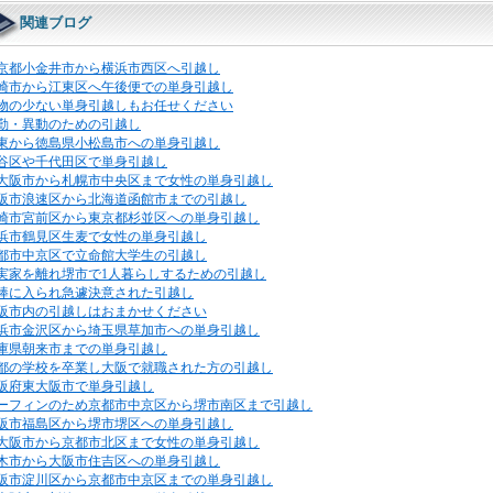
関連ブログ
京都小金井市から横浜市西区へ引越し
崎市から江東区へ午後便での単身引越し
物の少ない単身引越しもお任せください
勤・異動のための引越し
東から徳島県小松島市への単身引越し
谷区や千代田区で単身引越し
大阪市から札幌市中央区まで女性の単身引越し
阪市浪速区から北海道函館市までの引越し
崎市宮前区から東京都杉並区への単身引越し
浜市鶴見区生麦で女性の単身引越し
都市中京区で立命館大学生の引越し
実家を離れ堺市で1人暮らしするための引越し
棒に入られ急遽決意された引越し
阪市内の引越しはおまかせください
浜市金沢区から埼玉県草加市への単身引越し
庫県朝来市までの単身引越し
都の学校を卒業し大阪で就職された方の引越し
阪府東大阪市で単身引越し
ーフィンのため京都市中京区から堺市南区まで引越し
阪市福島区から堺市堺区への単身引越し
大阪市から京都市北区まで女性の単身引越し
木市から大阪市住吉区への単身引越し
阪市淀川区から京都市中京区までの単身引越し