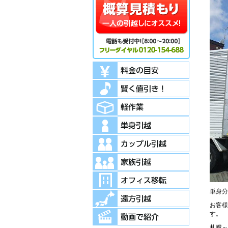
単身分
お客様
す。
札幌～