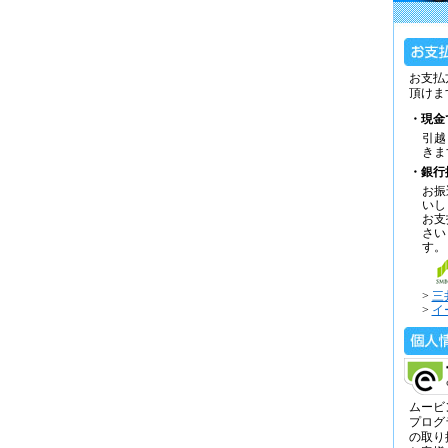
お支払
頂けま
・現金
引越
きま
・銀行
お振
いし
お支
さい
す。
>
三
>
イ
ムービ
プログ
の取り