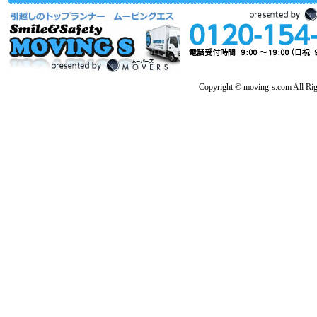
Copyright © moving-s.com All Rig