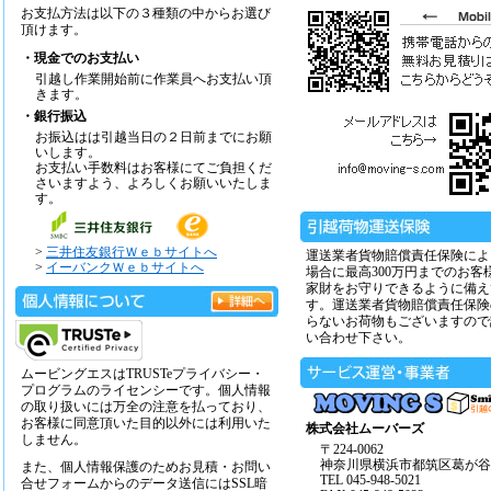
お支払方法は以下の３種類の中からお選び
頂けます。
・現金でのお支払い
引越し作業開始前に作業員へお支払い頂
きます。
・銀行振込
お振込はは引越当日の２日前までにお願
いします。
お支払い手数料はお客様にてご負担くだ
さいますよう、よろしくお願いいたしま
す。
>
三井住友銀行Ｗｅｂサイトへ
運送業者貨物賠償責任保険によ
>
イーバンクＷｅｂサイトへ
場合に最高300万円までのお客
家財をお守りできるように備え
す。運送業者貨物賠償責任保険
らないお荷物もございますので
い合わせ下さい。
ムービングエスはTRUSTeプライバシー・
プログラムのライセンシーです。個人情報
の取り扱いには万全の注意を払っており、
お客様に同意頂いた目的以外には利用いた
株式会社ムーバーズ
しません。
〒224-0062
神奈川県横浜市都筑区葛が谷14
また、個人情報保護のためお見積・お問い
TEL 045-948-5021
合せフォームからのデータ送信にはSSL暗