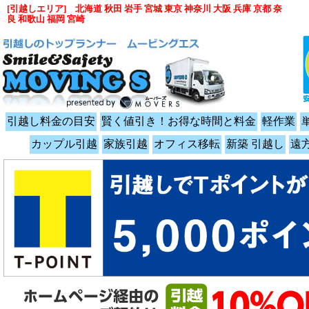
[引越しエリア] 北海道 秋田 岩手 宮城 東京 神奈川 大阪 兵庫 京都 奈
良 和歌山 福岡 宮崎
引越し料金の目安
賢く値引き！お得な時間と料金
軽作業
カップル引越
家族引越
オフィス移転
新築 引越し
遠