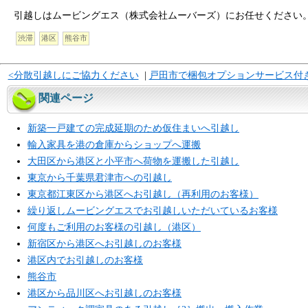
引越しはムービングエス（株式会社ムーバーズ）にお任せください
渋滞
港区
熊谷市
<分散引越しにご協力ください
|
戸田市で梱包オプションサービス付
関連ページ
新築一戸建ての完成延期のため仮住まいへ引越し
輸入家具を港の倉庫からショップへ運搬
大田区から港区と小平市へ荷物を運搬した引越し
東京から千葉県君津市への引越し
東京都江東区から港区へお引越し（再利用のお客様）
繰り返しムービングエスでお引越しいただいているお客様
何度もご利用のお客様の引越し（港区）
新宿区から港区へお引越しのお客様
港区内でお引越しのお客様
熊谷市
港区から品川区へお引越しのお客様