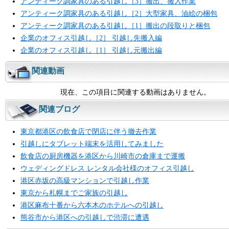
アンティーク調家具のある引越し［3］搬出、搬入作業
アンティーク調家具のある引越し［2］大型家具、油絵の梱包
アンティーク調家具のある引越し［1］搬出の段取りと梱包
企業のオフィス引越し［2］ 引越し先搬入編
企業のオフィス引越し［1］ 引越し元搬出編
関連動画
現在、この項目に関連する動画はありません。
関連ブログ
東京都港区の飲食店で閉店に伴う撤去作業
引越しにタブレット端末を活用してみました
飲食店の厨房機器を港区から川崎市の倉庫まで運搬
ウェディングドレス レンタル会社様のオフィス引越し
港区赤坂の高級マンションで引越し作業
東京から札幌までご家族の引越し
港区麻布十番から六本木のホテルへの引越し
熊谷市から港区への引越しで渋滞に遭遇