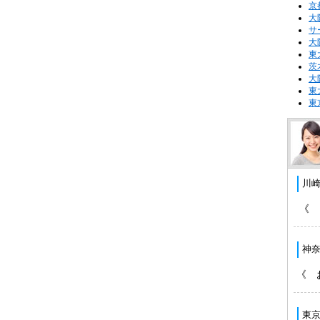
京
大
サ
大
東
茨
大
東
東