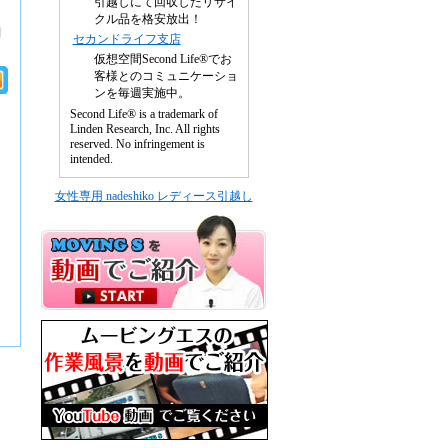
引越しにて回収したリサイ
な
クル品を格安放出！
問
セカンドライフ支店
仮想空間Second Life®でお
客様とのコミュニケーショ
ンを毎週実施中。
Second Life® is a trademark of
Linden Research, Inc. All rights
reserved. No infringement is
intended.
女性専用 nadeshiko レディース引越し