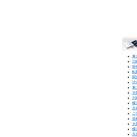
東
川
荷
転
関
渋
東
大
川
横
京
ご
泥
大
横
兵