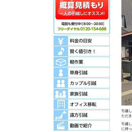
引越し
ただき
引越し
に持っ