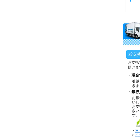
お支払
頂けま
・現金
引越
きま
・銀行
お振
いし
お支
さい
す。
>
三
>
イ