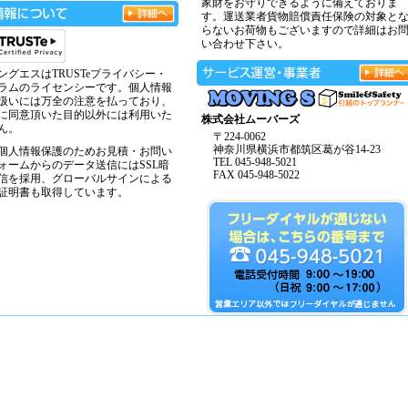
家財をお守りできるように備えておりま
す。運送業者貨物賠償責任保険の対象と
らないお荷物もございますので詳細はお
い合わせ下さい。
ングエスはTRUSTeプライバシー・
ラムのライセンシーです。個人情報
扱いには万全の注意を払っており、
に同意頂いた目的以外には利用いた
株式会社ムーバーズ
ん。
〒224-0062
神奈川県横浜市都筑区葛が谷14-23
個人情報保護のためお見積・お問い
TEL 045-948-5021
ォームからのデータ送信にはSSL暗
FAX 045-948-5022
信を採用、グローバルサインによる
証明書も取得しています。