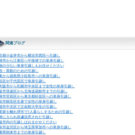
関連ブログ
京都小金井市から横浜市西区へ引越し
崎市から江東区へ午後便での単身引越し
物の少ない単身引越しもお任せください
勤・異動のための引越し
東から徳島県小松島市への単身引越し
谷区や千代田区で単身引越し
大阪市から札幌市中央区まで女性の単身引越し
阪市浪速区から北海道函館市までの引越し
崎市宮前区から東京都杉並区への単身引越し
浜市鶴見区生麦で女性の単身引越し
都市中京区で立命館大学生の引越し
実家を離れ堺市で1人暮らしするための引越し
棒に入られ急遽決意された引越し
阪市内の引越しはおまかせください
浜市金沢区から埼玉県草加市への単身引越し
庫県朝来市までの単身引越し