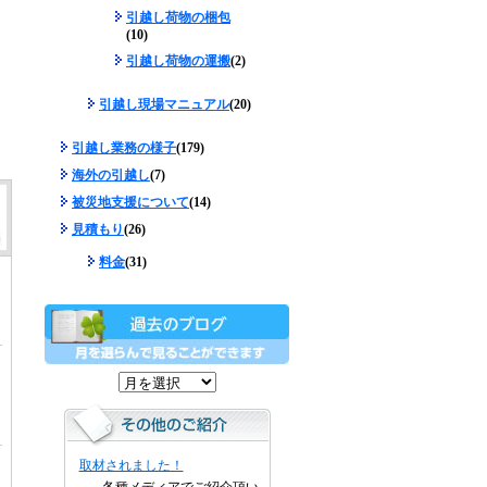
引越し荷物の梱包
(10)
引越し荷物の運搬
(2)
引越し現場マニュアル
(20)
引越し業務の様子
(179)
海外の引越し
(7)
被災地支援について
(14)
見積もり
(26)
料金
(31)
取材されました！