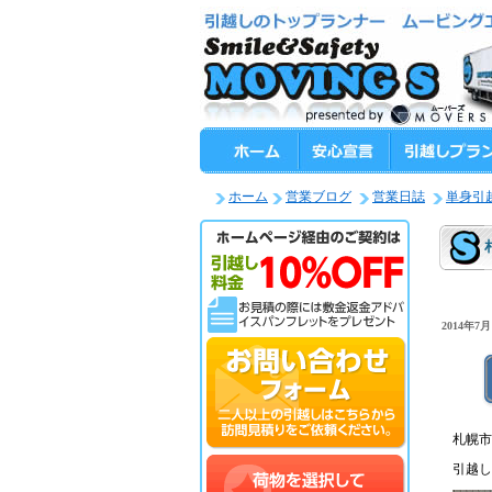
ホーム
営業ブログ
営業日誌
単身引
2014年7月 
札幌市
引越し