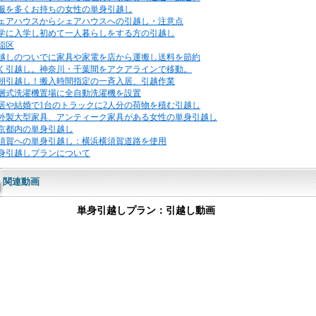
服を多くお持ちの女性の単身引越し
ェアハウスからシェアハウスへの引越し・注意点
学に入学し初めて一人暮らしをする方の引越し
稲区
越しのついでに家具や家電を店から運搬し送料を節約
く引越し。神奈川・千葉間をアクアラインで移動。
朝引越し！搬入時間指定の一斉入居、引越作業
層式洗濯機置場に全自動洗濯機を設置
居や結婚で1台のトラックに2人分の荷物を積む引越し
外製大型家具、アンティーク家具がある女性の単身引越し
京都内の単身引越し
須賀への単身引越し：横浜横須賀道路を使用
身引越しプランについて
関連動画
単身引越しプラン：引越し動画