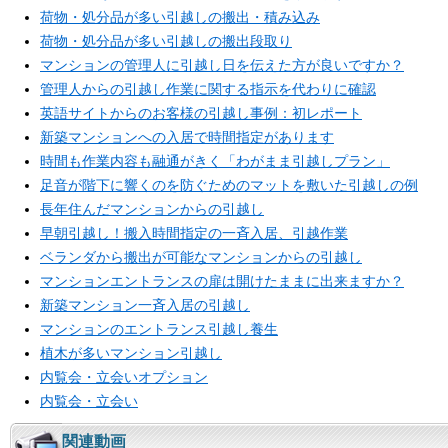
荷物・処分品が多い引越しの搬出・積み込み
荷物・処分品が多い引越しの搬出段取り
マンションの管理人に引越し日を伝えた方が良いですか？
管理人からの引越し作業に関する指示を代わりに確認
英語サイトからのお客様の引越し事例：初レポート
新築マンションへの入居で時間指定があります
時間も作業内容も融通がきく「わがまま引越しプラン」
足音が階下に響くのを防ぐためのマットを敷いた引越しの例
長年住んだマンションからの引越し
早朝引越し！搬入時間指定の一斉入居、引越作業
ベランダから搬出が可能なマンションからの引越し
マンションエントランスの扉は開けたままに出来ますか？
新築マンション一斉入居の引越し
マンションのエントランス引越し養生
植木が多いマンション引越し
内覧会・立会いオプション
内覧会・立会い
関連動画