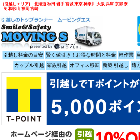
[引越しエリア] 北海道 秋田 岩手 宮城 東京 神奈川 大阪 兵庫 京都 奈
良 和歌山 福岡 宮崎
引越し料金の目安
賢く値引き！お得な時間と料金
軽作業
カップル引越
家族引越
オフィス移転
新築 引越し
遠