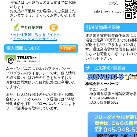
お振込はは引越当日の２日前までにお願
いします。
お支払い手数料はお客様にてご負担くだ
さいますよう、よろしくお願いいたしま
す。
>
三井住友銀行Ｗｅｂサイトへ
運送業者貨物賠償責任保険によ
>
イーバンクＷｅｂサイトへ
場合に最高300万円までのお客
家財をお守りできるように備え
す。運送業者貨物賠償責任保険
らないお荷物もございますので
い合わせ下さい。
ムービングエスはTRUSTeプライバシー・
プログラムのライセンシーです。個人情報
の取り扱いには万全の注意を払っており、
お客様に同意頂いた目的以外には利用いた
株式会社ムーバーズ
しません。
〒224-0062
神奈川県横浜市都筑区葛が谷14
また、個人情報保護のためお見積・お問い
TEL 045-948-5021
合せフォームからのデータ送信にはSSL暗
FAX 045-948-5022
号化通信を採用、グローバルサインによる
サーバ証明書も取得しています。