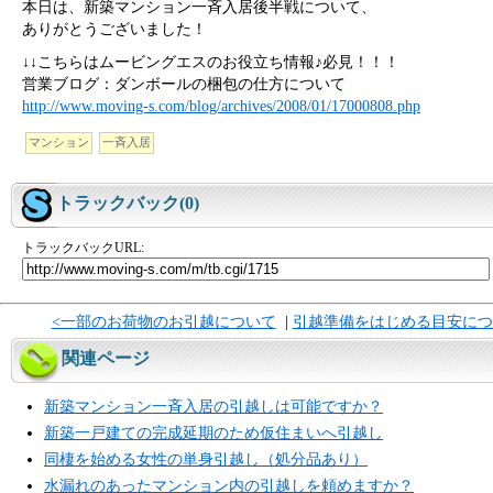
本日は、新築マンション一斉入居後半戦について、
ありがとうございました！
↓↓こちらはムービングエスのお役立ち情報♪必見！！！
営業ブログ：ダンボールの梱包の仕方について
http://www.moving-s.com/blog/archives/2008/01/17000808.php
マンション
一斉入居
トラックバック(0)
トラックバックURL:
<一部のお荷物のお引越について
|
引越準備をはじめる目安につ
関連ページ
新築マンション一斉入居の引越しは可能ですか？
新築一戸建ての完成延期のため仮住まいへ引越し
同棲を始める女性の単身引越し（処分品あり）
水漏れのあったマンション内の引越しを頼めますか？