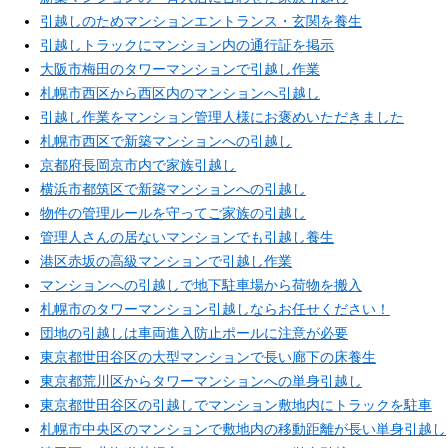
引越しのためマンションエントランス・玄関を養生
引越しトラックにマンション内の通行証を掲示
大阪市梅田のタワーマンションで引越し作業
札幌市西区から西区内のマンションへ引越し
引越し作業をマンション管理人様にお褒めいただきました
札幌市西区で新築マンションへの引越し
京都府長岡京市内で家族引越し
横浜市都筑区で新築マンションへの引越し
物件の管理ルールを守ってご家族の引越し
管理人さんの居ないマンションでも引越し養生
港区赤坂の高級マンションで引越し作業
マンションへの引越しで地下駐車場から荷物を搬入
札幌市のタワーマンション引越しならお任せください！
団地の引越しは車両進入防止ポールに注意が必要
東京都世田谷区の大型マンションで長い廊下の床養生
東京都荒川区からタワーマンションへの単身引越し
東京都世田谷区の引越しでマンション敷地内にトラックを駐車
札幌市中央区のマンションで敷地内の移動距離が長い単身引越し