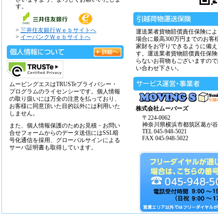
す。
>
三井住友銀行Ｗｅｂサイトへ
運送業者貨物賠償責任保険によ
>
イーバンクＷｅｂサイトへ
場合に最高300万円までのお客
家財をお守りできるように備え
す。運送業者貨物賠償責任保険
らないお荷物もございますので
い合わせ下さい。
ムービングエスはTRUSTeプライバシー・
プログラムのライセンシーです。個人情報
の取り扱いには万全の注意を払っており、
お客様に同意頂いた目的以外には利用いた
株式会社ムーバーズ
しません。
〒224-0062
神奈川県横浜市都筑区葛が谷14
また、個人情報保護のためお見積・お問い
TEL 045-948-5021
合せフォームからのデータ送信にはSSL暗
FAX 045-948-5022
号化通信を採用、グローバルサインによる
サーバ証明書も取得しています。