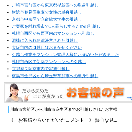
川崎市宮前区から東京都杉並区への単身引越し
横浜市鶴見区生麦で女性の単身引越し
京都市中京区で立命館大学生の引越し
ご実家を離れ堺市で1人暮らしするための引越し
札幌市西区から西区内のマンションへ引越し
泥棒に入られ急遽決意された引越し
大阪市内の引越しはおまかせください
引越し作業をマンション管理人様にお褒めいただきました
札幌市西区で新築マンションへの引越し
京都府長岡京市内で家族引越し
横浜市金沢区から埼玉県草加市への単身引越し