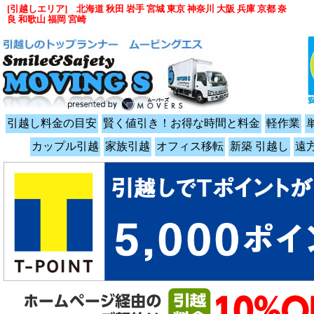
[引越しエリア] 北海道 秋田 岩手 宮城 東京 神奈川 大阪 兵庫 京都 奈
良 和歌山 福岡 宮崎
引越し料金の目安
賢く値引き！お得な時間と料金
軽作業
カップル引越
家族引越
オフィス移転
新築 引越し
遠