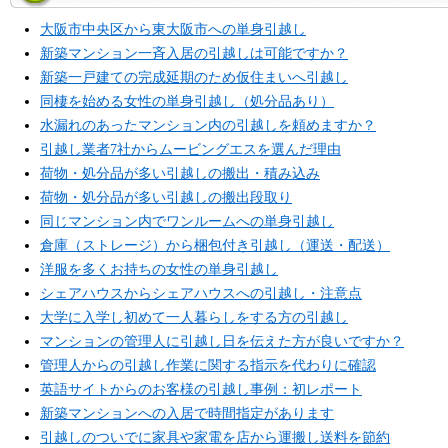
大阪市中央区から東大阪市への単身引越し
新築マンション一斉入居の引越しは可能ですか？
新築一戸建ての完成延期のため仮住まいへ引越し
同棲を始める女性の単身引越し（処分品あり）
水漏れのあったマンション内の引越しを頼めますか？
引越し業者7社からムービングエスを選んだ理由
荷物・処分品が多い引越しの搬出・積み込み
荷物・処分品が多い引越しの搬出段取り
同じマンション内でワンルームへの単身引越し
倉庫（ストレージ）から梱包付き引越し（運送・配送）
洋服を多くお持ちの女性の単身引越し
シェアハウスからシェアハウスへの引越し・注意点
大学に入学し初めて一人暮らしをする方の引越し
マンションの管理人に引越し日を伝えた方が良いですか？
管理人からの引越し作業に関する指示を代わりに確認
英語サイトからのお客様の引越し事例：初レポート
新築マンションへの入居で時間指定があります
引越しのついでに家具や家電を店から運搬し送料を節約