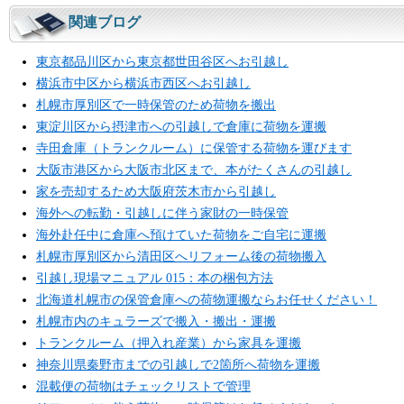
関連ブログ
東京都品川区から東京都世田谷区へお引越し
横浜市中区から横浜市西区へお引越し
札幌市厚別区で一時保管のため荷物を搬出
東淀川区から摂津市への引越しで倉庫に荷物を運搬
寺田倉庫（トランクルーム）に保管する荷物を運びます
大阪市港区から大阪市北区まで、本がたくさんの引越し
家を売却するため大阪府茨木市から引越し
海外への転勤・引越しに伴う家財の一時保管
海外赴任中に倉庫へ預けていた荷物をご自宅に運搬
札幌市厚別区から清田区へリフォーム後の荷物搬入
引越し現場マニュアル 015：本の梱包方法
北海道札幌市の保管倉庫への荷物運搬ならお任せください！
札幌市内のキュラーズで搬入・搬出・運搬
トランクルーム（押入れ産業）から家具を運搬
神奈川県秦野市までの引越しで2箇所へ荷物を運搬
混載便の荷物はチェックリストで管理