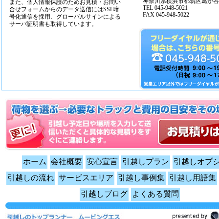
神奈川県横浜市都筑区葛が谷14
また、個人情報保護のためお見積・お問い
TEL 045-948-5021
合せフォームからのデータ送信にはSSL暗
FAX 045-948-5022
号化通信を採用、グローバルサインによる
サーバ証明書も取得しています。
ホーム
会社概要
安心宣言
引越しプラン
引越しオプ
引越しの流れ
サービスエリア
引越し事例集
引越し用語集
引越しブログ
よくある質問