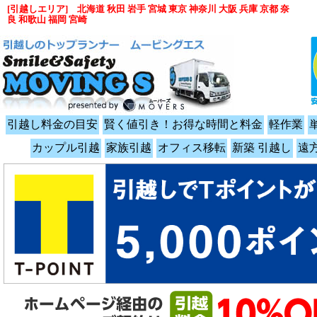
[引越しエリア] 北海道 秋田 岩手 宮城 東京 神奈川 大阪 兵庫 京都 奈
良 和歌山 福岡 宮崎
引越し料金の目安
賢く値引き！お得な時間と料金
軽作業
カップル引越
家族引越
オフィス移転
新築 引越し
遠