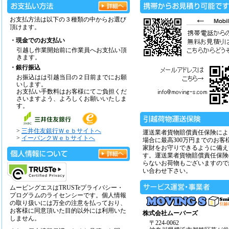
お支払方法は以下の３種類の中からお選び
頂けます。
・現金でのお支払い
引越し作業開始前に作業員へお支払い頂
きます。
・銀行振込
お振込はは引越当日の２日前までにお願
いします。
お支払い手数料はお客様にてご負担くだ
さいますよう、よろしくお願いいたしま
す。
>
三井住友銀行Ｗｅｂサイトへ
運送業者貨物賠償責任保険によ
>
イーバンクＷｅｂサイトへ
場合に最高300万円までのお客
家財をお守りできるように備え
す。運送業者貨物賠償責任保険
らないお荷物もございますので
い合わせ下さい。
ムービングエスはTRUSTeプライバシー・
プログラムのライセンシーです。個人情報
の取り扱いには万全の注意を払っており、
お客様に同意頂いた目的以外には利用いた
株式会社ムーバーズ
しません。
〒224-0062