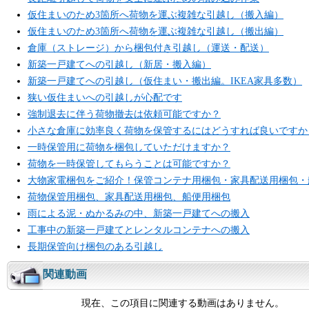
仮住まいのため3箇所へ荷物を運ぶ複雑な引越し（搬入編）
仮住まいのため3箇所へ荷物を運ぶ複雑な引越し（搬出編）
倉庫（ストレージ）から梱包付き引越し（運送・配送）
新築一戸建てへの引越し（新居・搬入編）
新築一戸建てへの引越し（仮住まい・搬出編。IKEA家具多数）
狭い仮住まいへの引越しが心配です
強制退去に伴う荷物撤去は依頼可能ですか？
小さな倉庫に効率良く荷物を保管するにはどうすれば良いですか
一時保管用に荷物を梱包していただけますか？
荷物を一時保管してもらうことは可能ですか？
大物家電梱包をご紹介！保管コンテナ用梱包・家具配送用梱包・
荷物保管用梱包、家具配送用梱包、船便用梱包
雨による泥・ぬかるみの中、新築一戸建てへの搬入
工事中の新築一戸建てとレンタルコンテナへの搬入
長期保管向け梱包のある引越し
関連動画
現在、この項目に関連する動画はありません。