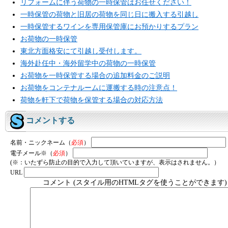
リフォームに伴う荷物の一時保管はお任せください！
一時保管の荷物と旧居の荷物を同じ日に搬入する引越し
一時保管するワインを専用保管庫にお預かりするプラン
お荷物の一時保管
東北方面格安にて引越し受付します。
海外赴任中・海外留学中の荷物の一時保管
お荷物を一時保管する場合の追加料金のご説明
お荷物をコンテナルームに運搬する時の注意点！
荷物を軒下で荷物を保管する場合の対応方法
コメントする
名前・ニックネーム（
必須
）
電子メール※（
必須
）
(※：いたずら防止の目的で入力して頂いていますが、表示はされません。）
URL
コメント (スタイル用のHTMLタグを使うことができます)