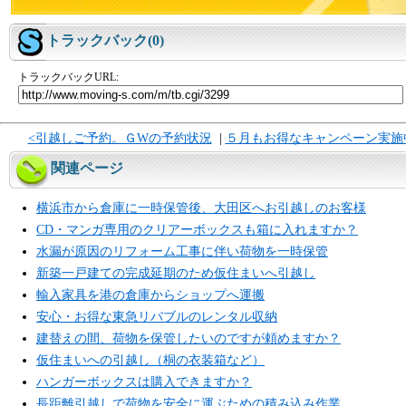
トラックバック(0)
トラックバックURL:
<引越しご予約。ＧWの予約状況
|
５月もお得なキャンペーン実施中
関連ページ
横浜市から倉庫に一時保管後、大田区へお引越しのお客様
CD・マンガ専用のクリアーボックスも箱に入れますか？
水漏が原因のリフォーム工事に伴い荷物を一時保管
新築一戸建ての完成延期のため仮住まいへ引越し
輸入家具を港の倉庫からショップへ運搬
安心・お得な東急リバブルのレンタル収納
建替えの間、荷物を保管したいのですが頼めますか？
仮住まいへの引越し（桐の衣装箱など）
ハンガーボックスは購入できますか？
長距離引越しで荷物を安全に運ぶための積み込み作業